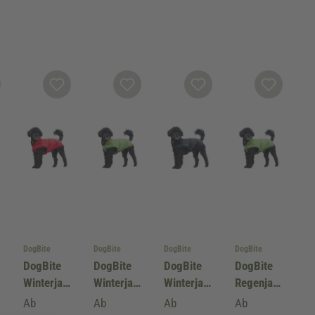
DogBite
DogBite
DogBite
DogBite
DogBite
DogBite
DogBite
DogBite
Winterjac
Winterjac
Winterjac
Regenjac
ke,
ke,
ke,
ke, Farbe:
Ab
Ab
Ab
Ab