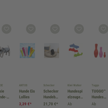
XIE
ANTOS
Schecker
Kiwi Walker
Tuggo
xie
Hunde Eis
Schecker
Hundespi
TUGGO™
nde-
Lollies
Hundebett
elzeuge
Hundespi
schirr
Bensersie
Kiwi
elzeuge
3,39 €*
21,70 €*
Ab
Ab