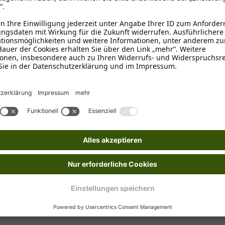
Bestellung!
Mit deiner Anmeldung zu unserem Newslet
E-Mail-Adresse*
Hiermit akzeptierst du unsere
Datenschutze
Jetzt anmelden
Ich möchte regelmäßig von der Schecker GmbH über Hund
jederzeit unter "Abmelden" am Ende jeder E-Mail widerr
*Dein Gutscheincode ist einmalig einlösbar, ab 25 € Best
frühere Bestellungen. Klicks werten wir anonym aus –
nicht weitergegeben. Auf Anfrage erfährst Du kostenlo
Löschung verlangen. Nach einem Kauf senden wir Dir gg
widersprechen, z. B. an datenschutz@schecker.de. Mehr