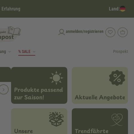
Land:
 Erfahrung
anmelden/registrieren
dung
% SALE
Prospekt
Produkte passend
zur Saison!
Aktuelle Angebote
Unsere
Trendfährte