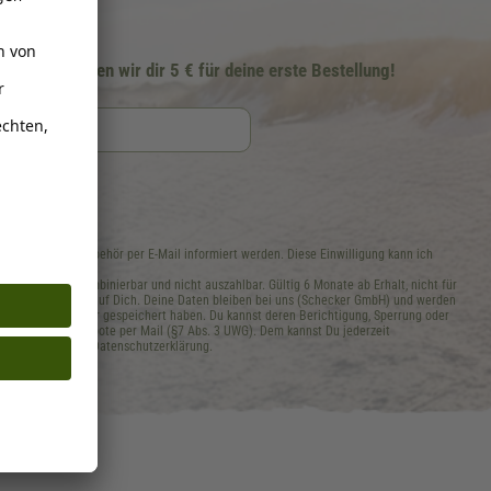
ter schenken wir dir 5 € für deine erste Bestellung!
rklärung
efutter und -zubehör per E-Mail informiert werden. Diese Einwilligung kann ich
ufen.
ellwert, nicht kombinierbar und nicht auszahlbar. Gültig 6 Monate ab Erhalt, nicht für
 ohne Rückschluss auf Dich. Deine Daten bleiben bei uns (Schecker GmbH) und werden
s, welche Daten wir gespeichert haben. Du kannst deren Berichtigung, Sperrung oder
f. ähnliche Angebote per Mail (§7 Abs. 3 UWG). Dem kannst Du jederzeit
 Infos in unserer Datenschutzerklärung.