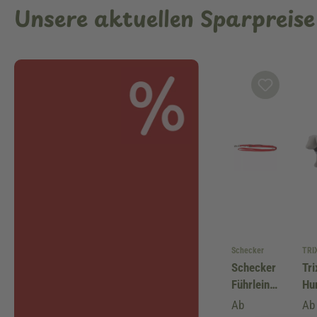
Unsere aktuellen Sparpreise
Schecker
TRI
Schecker
Tri
Führleine
Hu
rot mit
Ge
Ab
Ab