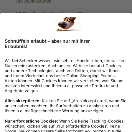
Rücksendekosten.
Wie funktioniert die
Rücksendung?
Bitte fülle das Rücksendeformular aus. Dieses
findest du online. Verpacke die Artikel
anschließend sicher und klebe das
Rücksendeetikett auf das Paket. Dieses kannst du
dir in deinem Kundenkonto anfordern. Hast du als
Gast bestellt, schreibe uns eine Email an
verkauf@schecker.de oder rufe zu unseren
Servicezeiten an, dann lassen wir dir ein
Rücksendeetikett zukommen.