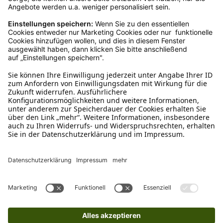
Kundenservice
Mo – Fr 9 – 17 Uhr, Sa 9 – 13 Uhr
Ruf uns an
04942-60 64 080
Schreibe uns
verkauf@schecker.de
WhatsApp Support
+49 1520 8997191
Tritt unserem Newsletter bei
Kundenzentrum