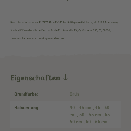
Herstellerinformationen: FUZZYARD, 444-446 South Gippsland Highway, AU, 3175, Dandenong
South VICVerantwortliche Person für die EU: Animal MAX, C/ Manresa 236, ES, 08226,
Terrassa, Barcelona, estuardo@animalmax.es
Eigenschaften
Grundfarbe:
Grün
Halsumfang:
40 - 45 cm
, 45 - 50
cm
, 50 - 55 cm
, 55 -
60 cm
, 60 - 65 cm