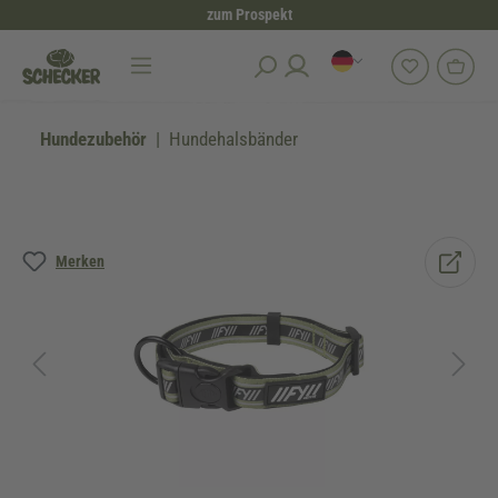
zum Prospekt
alt springen
Hundezubehör
Hundehalsbänder
Bildergalerie überspringen
Merken