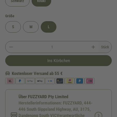
Schwarz
Khaki
auswählen
Größe
S
M
L
Stück
Ins Körbchen
Kostenloser Versand ab 55 €
Über FUZZYARD Pty Limited
Herstellerinformationen: FUZZYARD, 444-
446 South Gippsland Highway, AU, 3175,
Dandenong South VICVerantwortliche