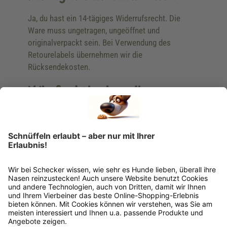
Ja, du hast ein 14-tägiges Widerrufsrecht. Die
Ware muss ungetragen, ungeöffnet und
originalverpackt sein. Bei Verwendung des
Retourelabels übernehmen wir die
Rücksendekosten.
Wie funktioniert die
Rücksendung?
Bitte fülle das Rücksendeformular aus. Dieses
findest du online. Verpacke die Artikel
anschließend sicher und klebe das
Rücksendeetikett auf das Paket. Dieses kannst du
dir in deinem Kundenkonto anfordern. Hast du als
Gast bestellt, schreibe uns eine Email an
verkauf@schecker.de oder rufe zu unseren
Servicezeiten an, dann lassen wir dir ein