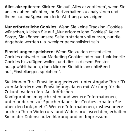
Rücksendeetikett zukommen.
Kundenservice
Mo – Fr 9 – 17 Uhr, Sa 9 – 13 Uhr
Ruf uns an
04942-60 64 080
Schreibe uns
verkauf@schecker.de
WhatsApp Support
+49 1520 8997191