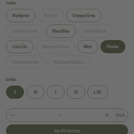
auswählen
Farbe
Waldgrün
Rot/Rot
Orange/Grau
(Diese Option ist zurzeit nicht verfügbar.)
Schwarz/Grau
Blau/Blau
Braun/Braun
(Diese Option ist zurzeit nicht verfügbar.)
(Diese Option ist zurzeit 
Lila/Lila
Neongrün/Grau
Mint
Flieder
(Diese Option ist zurzeit nicht verfügbar.)
Himbeere/Pink
Hellblau/Hellblau
(Diese Option ist zurzeit nicht verfügbar.)
(Diese Option ist zurzeit nicht verfügbar.)
auswählen
Größe
S
M
L
XL
L/XL
Stück
Ins Körbchen