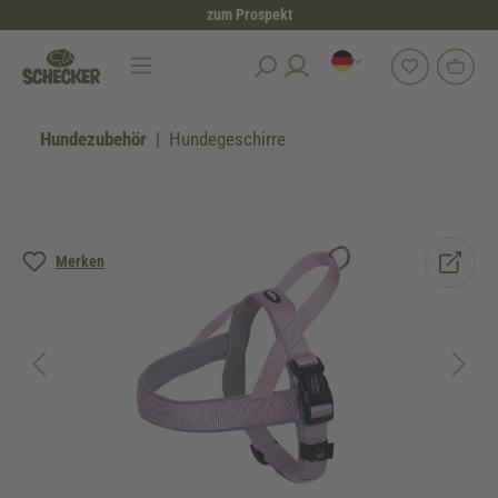
zum Prospekt
alt springen
Hundezubehör
Hundegeschirre
Bildergalerie überspringen
Merken