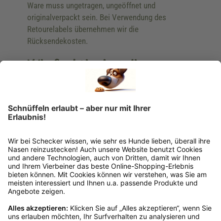
Ware muss ungetragen, ungeöffnet und
originalverpackt sein. Bei Verwendung des
Retourelabels übernehmen wir die
Rücksendekosten.
Wie funktioniert die
Rücksendung?
Bitte fülle das Rücksendeformular aus. Dieses
findest du online. Verpacke die Artikel
anschließend sicher und klebe das
Rücksendeetikett auf das Paket. Dieses kannst du
dir in deinem Kundenkonto anfordern. Hast du als
Gast bestellt, schreibe uns eine Email an
verkauf@schecker.de oder rufe zu unseren
Servicezeiten an, dann lassen wir dir ein
Rücksendeetikett zukommen.