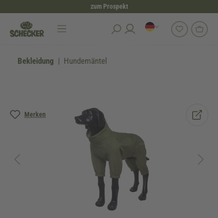
zum Prospekt
alt springen
Bekleidung
Hundemäntel
Bildergalerie überspringen
Merken