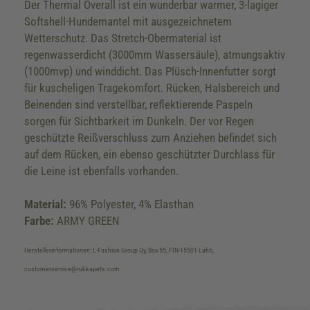
Der Thermal Overall ist ein wunderbar warmer, 3-lagiger
Softshell-Hundemantel mit ausgezeichnetem
Wetterschutz. Das Stretch-Obermaterial ist
regenwasserdicht (3000mm Wassersäule), atmungsaktiv
(1000mvp) und winddicht. Das Plüsch-Innenfutter sorgt
für kuscheligen Tragekomfort. Rücken, Halsbereich und
Beinenden sind verstellbar, reflektierende Paspeln
sorgen für Sichtbarkeit im Dunkeln. Der vor Regen
geschützte Reißverschluss zum Anziehen befindet sich
auf dem Rücken, ein ebenso geschützter Durchlass für
die Leine ist ebenfalls vorhanden.
Material:
96% Polyester, 4% Elasthan
Farbe:
ARMY GREEN
Herstellerinformationen: L-Fashion Group Oy, Box 55, FIN-15501 Lahti,
customerservice@rukkapets.com