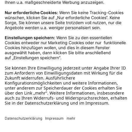
Kundenservice
Mo – Fr 9 – 17 Uhr, Sa 9 – 13 Uhr
Ruf uns an
04942-60 64 080
Schreibe uns
verkauf@schecker.de
WhatsApp Support
+49 1520 8997191
Tritt unserem Newsletter bei