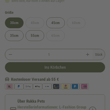
Beeil dich, nur noch 3 Artikel auf Lager!
auswählen
Größe
30cm
40cm
45cm
60cm
(Diese Option ist zurzeit nicht verfügbar.)
(Diese Option ist zurzeit ni
35cm
55cm
65cm
(Diese Option ist zurzeit nicht verfügbar.)
Stück
Ins Körbchen
Kostenloser Versand ab 55 €
Über Rukka Pets
Herstellerinformationen: L-Fashion Group