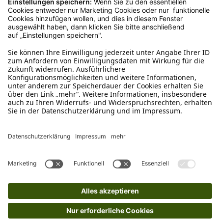
Mo – Fr 9 – 17 Uhr, Sa 9 – 13 Uhr
Ruf uns an
04942-60 64 080
Schreibe uns
verkauf@schecker.de
WhatsApp Support
+49 1520 8997191
Tritt unserem Newsletter bei
Kundenzentrum
Mehr von uns