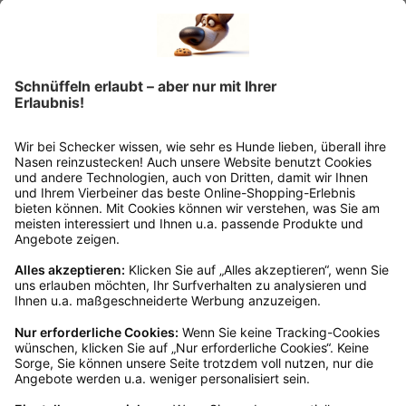
Wie funktioniert die
Rücksendung?
Bitte fülle das Rücksendeformular aus. Dieses
findest du online. Verpacke die Artikel
anschließend sicher und klebe das
Rücksendeetikett auf das Paket. Dieses kannst du
dir in deinem Kundenkonto anfordern. Hast du als
Gast bestellt, schreibe uns eine Email an
verkauf@schecker.de oder rufe zu unseren
Servicezeiten an, dann lassen wir dir ein
Rücksendeetikett zukommen.
Kundenservice