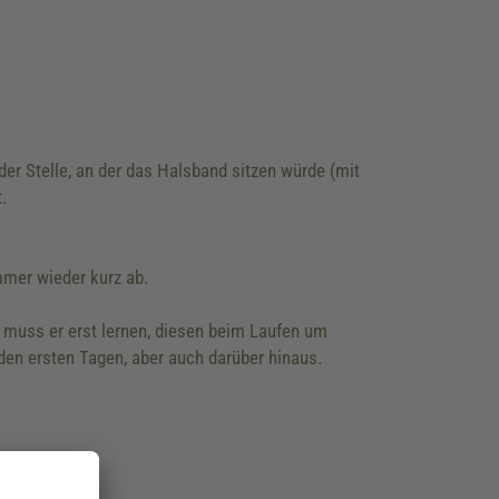
r Stelle, an der das Halsband sitzen würde (mit
.
mmer wieder kurz ab.
muss er erst lernen, diesen beim Laufen um
en ersten Tagen, aber auch darüber hinaus.