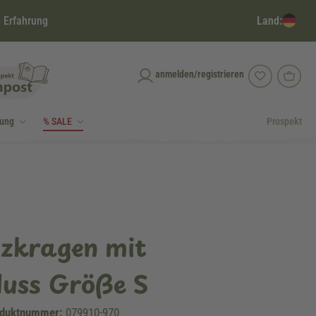
Land:
 Erfahrung
anmelden/registrieren
dung
% SALE
Prospekt
tzkragen mit
luss Größe S
duktnummer:
079910-970