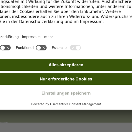
Kunststoff
Wundversorgung
nden