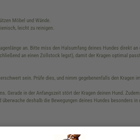
ützen Möbel und Wände.
enisch, leicht zu reinigen.
enlänge an. Bitte miss den Halsumfang deines Hundes direkt an de
ließend an einen Zollstock legst), damit der Kragen optimal passt
erschwert sein. Prüfe dies, und nimm gegebenenfalls den Kragen i
. Gerade in der Anfangszeit stört der Kragen deinen Hund. Zudem 
nd überwache deshalb die Bewegungen deines Hundes besonders in d