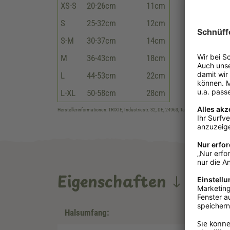
XS-S
20-26cm
11cm
S
25-32cm
12cm
S-M
30-37cm
14cm
M
36-43cm
18cm
L
44-53cm
22cm
L-XL
50-58cm
28cm
Herstellerinformationen: TRIXIE, Industriestr. 32, DE, 24963, Tarp, verkauf@trixie.de,
Eigenschaften
Halsumfang: