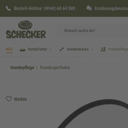
springen
Zur Hauptnavigation springen
Bestell-Hotline:
04942-60 64 080
Ernährungsberatu
NEU
Hundefutter
Hundesnacks
Hundepfleg
Hundepflege
Hundeapotheke
Bildergalerie überspringen
Merken