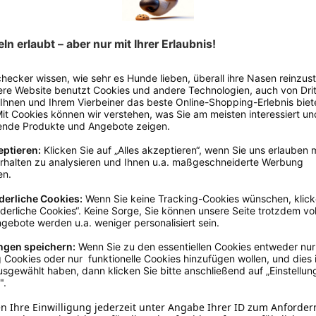
 www.trixie.de
25 - 30 cm
, 30 - 35 cm