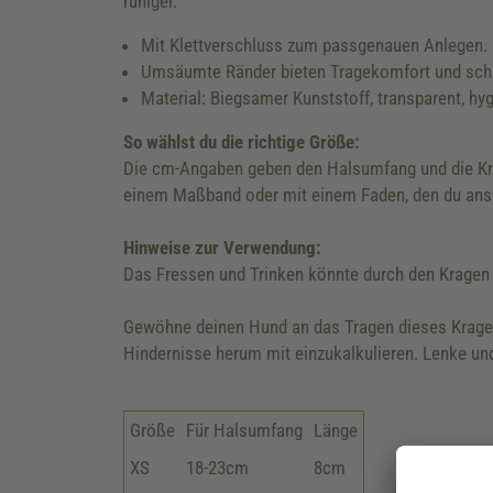
ruhiger.
Mit Klettverschluss zum passgenauen Anlegen.
Umsäumte Ränder bieten Tragekomfort und sch
Material: Biegsamer Kunststoff, transparent, hygi
So wählst du die richtige Größe:
Die cm-Angaben geben den Halsumfang und die Krag
einem Maßband oder mit einem Faden, den du ansch
Hinweise zur Verwendung:
Das Fressen und Trinken könnte durch den Kragen 
Gewöhne deinen Hund an das Tragen dieses Kragens
Hindernisse herum mit einzukalkulieren. Lenke u
Größe
Für Halsumfang
Länge
XS
18-23cm
8cm