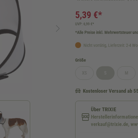
5,39 €*
UVP: 6,99 €*
*Alle Preise inkl. Mehrwertsteuer un
Nicht vorrätig, Lieferzeit: 2-4 W
auswählen
Größe
XS
S
M
(Diese Option ist zurzeit nicht verf
(Diese Option ist zurz
(Diese O
Kostenloser Versand ab 5
Über TRIXIE
Herstellerinformatione
verkauf@trixie.de, www