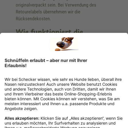
originalverpackt sein. Bei Verwendung des
Retourelabels übernehmen wir die
Rücksendekosten.
Wie funktioniert die
Rücksendung?
Bitte fülle das Rücksendeformular aus. Dieses
findest du online. Verpacke die Artikel
anschließend sicher und klebe das
Rücksendeetikett auf das Paket. Dieses kannst du
dir in deinem Kundenkonto anfordern. Hast du als
Gast bestellt, schreibe uns eine Email an
verkauf@schecker.de oder rufe zu unseren
Servicezeiten an, dann lassen wir dir ein
Rücksendeetikett zukommen.