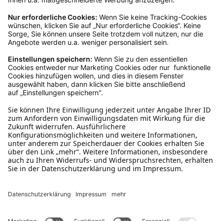
Kundenservice
Mo – Fr 9 – 17 Uhr, Sa 9 – 13 Uhr
Ruf uns an
04942-60 64 080
Schreibe uns
verkauf@schecker.de
WhatsApp Support
+49 1520 8997191
Tritt unserem Newsletter bei