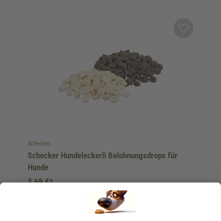
Schecker
Schecker Hundeleckerli Belohnungsdrops für
Hunde
2,69 €*