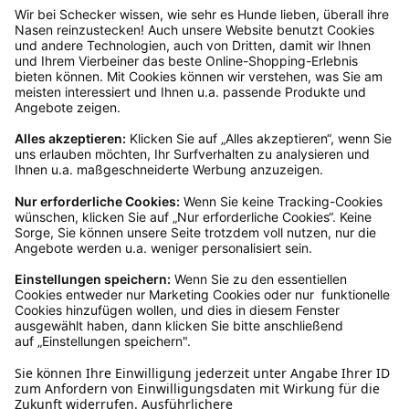
Kundenservice
Mo – Fr 9 – 17 Uhr, Sa 9 – 13 Uhr
Ruf uns an
04942-60 64 080
Schreibe uns
verkauf@schecker.de
WhatsApp Support
+49 1520 8997191