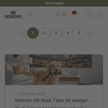
zum Prospekt
alt springen
1
2
3
4
5
11. Dezember 2025
Silvester mit Hund: Tipps für weniger Stress