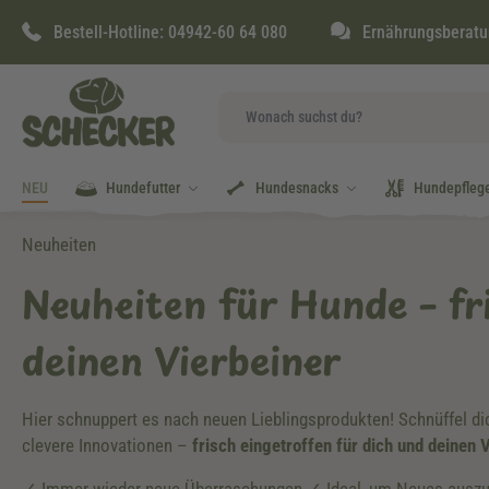
springen
Zur Hauptnavigation springen
Bestell-Hotline:
04942-60 64 080
Ernährungsberatu
NEU
Hundefutter
Hundesnacks
Hundepfleg
Neuheiten
Neuheiten für Hunde – fr
deinen Vierbeiner
Hier schnuppert es nach neuen Lieblingsprodukten! Schnüffel di
clevere Innovationen –
frisch eingetroffen für dich und deinen V