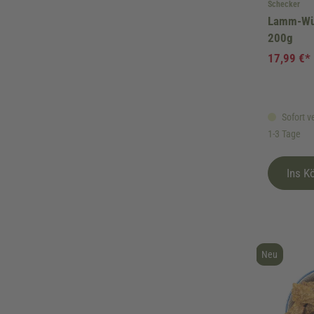
Schecker
Lamm-Würf
200g
17,99 €*
Sofort ve
1-3 Tage
Ins K
Neu