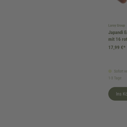
Laroy Group
Japandi E
mit 16 ro
Braun
17,99 €*
Sofort ve
1-3 Tage
Ins K