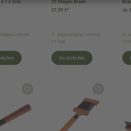
 x 7 x 3cm
20 Klingen Braun
Bra
27,99 €*
Ab
1
rfügbar, Lieferzeit:
Sofort verfügbar, Lieferzeit:
So
1-3 Tage
1-3 T
örbchen
Ins Körbchen