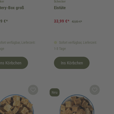
ker
Schecker
tery-Box groß
Eistüte
99 €*
33,99 €*
42,83 €*
fort verfügbar, Lieferzeit:
Sofort verfügbar, Lieferzeit:
age
1-3 Tage
Ins Körbchen
Ins Körbchen
Neu