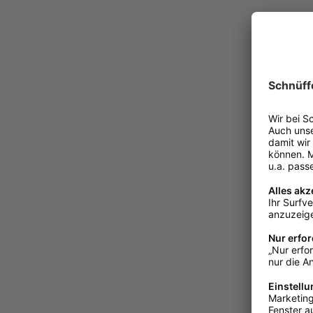
Laroy Group
Garden Bi
Groovies
Ab
7,19 
Sofort ve