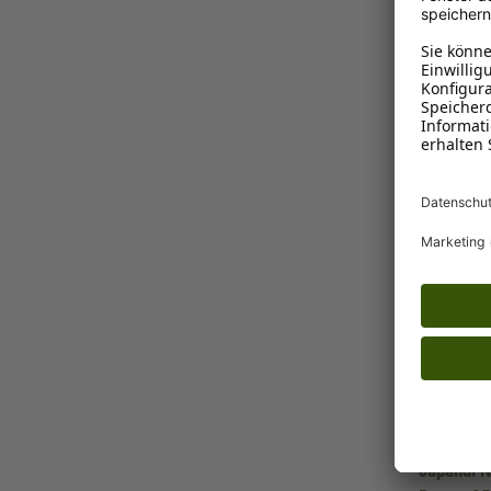
1-3 Tage
Ins K
Laroy Group
Japandi N