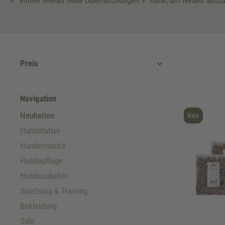
✓ Immer wieder neue Überraschungen ✓ Ideal, um Neues auszu
Preis
Navigation
Neuheiten
Neu
Hundefutter
Hundesnacks
Hundepflege
Hundezubehör
Spielzeug & Training
Bekleidung
Sale