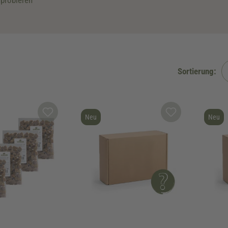
probieren
Neu
Neu