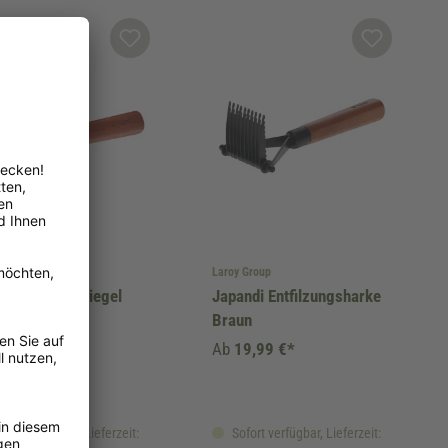
 Group
Laroy Group
ndi Trimmstriegel
Japandi Entfilzungsharke
un
Braun
9,99 €*
Ab
19,99 €*
fort verfügbar, Lieferzeit:
Sofort verfügbar, Lieferzeit: