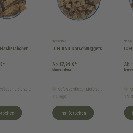
Schecker
Schec
Fischstäbchen
ICELAND Dorschnuggets
ICE
 €*
Ab
17,99 €*
Ab
1
Mengenrabatte
Mengen
rfügbar, Lieferzeit:
Sofort verfügbar, Lieferzeit:
So
1-3 Tage
1-3 T
örbchen
Ins Körbchen