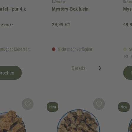
Schecker
Schec
el - pur 4 x
Mystery-Box klein
Mys
29,99 €*
49,
23,96 €*
rfügbar, Lieferzeit:
Nicht mehr verfügbar
So
1-3 T
Details
örbchen
Neu
Neu