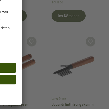
age
1-3 Tage
Ins Körbchen
Ins Körbchen
 Group
Laroy Group
ndi Nagelknipser
Japandi Entfilzungskamm