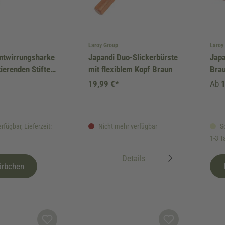
Laroy Group
Laroy
ntwirrungsharke
Japandi Duo-Slickerbürste
Jap
tierenden Stiften
mit flexiblem Kopf Braun
Bra
19,99 €*
Ab
1
rfügbar, Lieferzeit:
Nicht mehr verfügbar
So
1-3 T
Details
örbchen