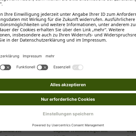
1-3 Tage
1-3 T
örbchen
Ins Körbchen
Laroy Group
Laroy
ylonbürste
Japandi Trimmstriegel mit
Japa