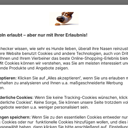
Laroy Group
Laroy
tes Fruity Dental
Kausnack Garden Bites
Japa
Dental Twisters
Bra
€*
Ab
6,29 €*
Ab
1
Mengenrabatte
rfügbar, Lieferzeit:
Sofort verfügbar, Lieferzeit:
So