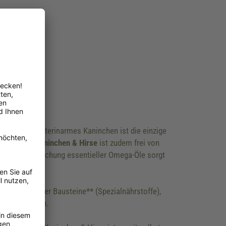
eres, cholesterinarmes Kaninchen ist die einzige
.
Premium Kaninchen & Hirse
ist zudem frei von
ausgewogene Mischung essentieller Omega-Öle sorgt
 nutrizeutischer Bausteine** (Spezialnährstoffe),
rüche mindern.