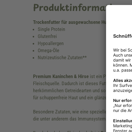
Produktinformatione
Trockenfutter für ausgewachsene Hunde
Single Protein
Glutenfrei
Hypoallergen
Omega-Öle
Nutrizeutische Zutaten**
Premium Kaninchen & Hirse
ist ein Premiumfutter
Fleischquelle. Dadurch ist dieses Futter auch für
herkömmlichen Getreidearten und sogar völlig glut
für schuppenfreie Haut und ein glänzendes Fell.
Besondere Zutaten, wie eine spezielle Kräutermischu
die unter anderem das Immunsystem, den Magen-D