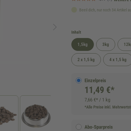
Beeil dich, nur noch 34 Artikel a
auswählen
Inhalt
1,5kg
3kg
12k
2 x 1,5 kg
4 x 1,5 kg
Einzelpreis
11,49 €*
7,66 €* / 1 kg
*Alle Preise inkl. Mehrwerts
Abo-Sparpreis