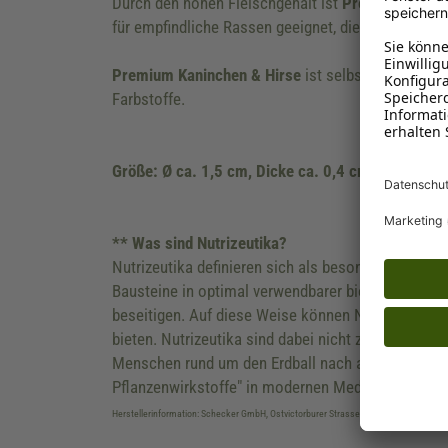
Durch den hohen Fleischgehalt ist
Premium Kaninc
für empfindliche Rassen geeignet, die rein vorbeug
Premium Kaninchen & Hirse
ist selbstverständlic
Farbstoffe.
Größe: Ø ca. 1,5 cm, Dicke ca. 0,4 cm
** Was sind Nutrizeutika?
Nutrizeutika definieren sich als besonders ausgew
Bausteine in optimal verwendbarer biochemischer 
beseitigen. Auf diese Weise können Nutrizeutika
bieten. Nutrizeutika sind dabei nicht zu verwechse
Menschen rund um den Erdball nach altem überlief
Pflanzenwirkstoffe" in modernen Medikamenten 
Herstellerinformation: Schecker GmbH, Ostvictorburer Strasse 109, DE-26624, Süd