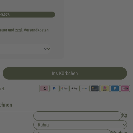
-5.00%
teuer und zzgl. Versandkosten
Ins Körbchen
5 €
echnen
Kg
Wochen