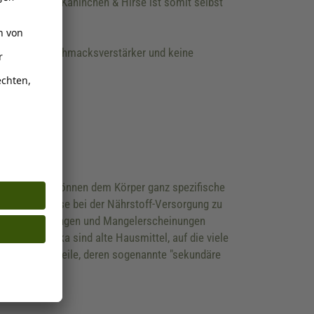
verdaulich. Kaninchen & Hirse ist somit selbst
ünstlichen Geschmacksverstärker und keine
Diese Zutaten können dem Körper ganz spezifische
sind, Engpässe bei der Nährstoff-Versorgung zu
g von Erkrankungen und Mangelerscheinungen
 Nutrizeutika sind alte Hausmittel, auf die viele
iche Bestandteile, deren sogenannte "sekundäre