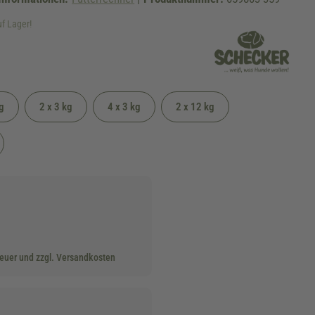
uf Lager!
g
2 x 3 kg
4 x 3 kg
2 x 12 kg
teuer und zzgl. Versandkosten