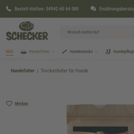
springen
Zur Hauptnavigation springen
Bestell-Hotline:
04942-60 64 080
Ernährungsberatu
NEU
Hundefutter
Hundesnacks
Hundepfleg
Hundefutter
Trockenfutter für Hunde
Bildergalerie überspringen
Merken