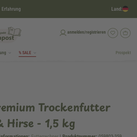
Land:
 Erfahrung
anmelden/registrieren
dung
% SALE
Prospekt
remium Trockenfutter
 Hirse - 1,5 kg
Informationen:
Futterrechner
|
Produktnummer:
059803-359