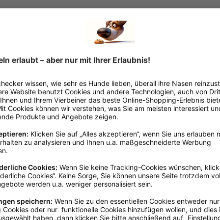
n
 der Spitzenklasse mit ausgewählten und hochwertigen Zutaten. Mag
 Ausschlussdiäten, sensitive und allergische Hunde optimal geeignet
enfrei. Hirse und Kartoffeln liefern wichtige Ballaststoffe, eine 
ng, Yucca shidigera und L-Carnitin, liefern eine Vielzahl wichtiger,
armtrakt sowie Bänder und Gelenke unterstützen und die Körperge