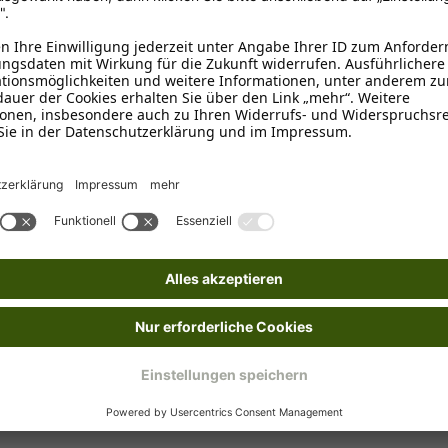
hen & Hirse
für den Hund ganz besonders wohlschmeckend und gut 
end eine hochwertige, exklusive Rezeptur erhalten sollen.
h frei von Lock-, Aroma- und Füllstoffen. Es enthält zudem keine k
ählte Futtermittelzutaten die der Basisrezeptur zugefügt werden. 
Zusammensetzung und in solcher Menge liefern, dass sie geeignet 
 auch weitreichende Unterstützung bei der Vorsorge und Behandlun
ln mit Wirkzutaten, chemischen Heilmitteln oder Medikamenten. Viele
ertem Wissen vertrauen. Dazu gehören zahllose Kräuter und pflanzl
immer mehr Anwendung finden.
brookmerland, info@schecker.de