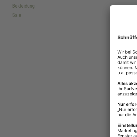
Bekleidung
Sale
Schecker
Schecker
Bensersie
21,70 €*
Nicht me