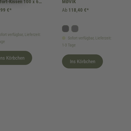
ort-Kissen 100 x 65
MØVIK
6 cm
,99 €*
Ab
118,40 €*
Anthrazit
Grau
fort verfügbar, Lieferzeit:
Sofort verfügbar, Lieferzeit:
age
1-3 Tage
Ins Körbchen
Ins Körbchen