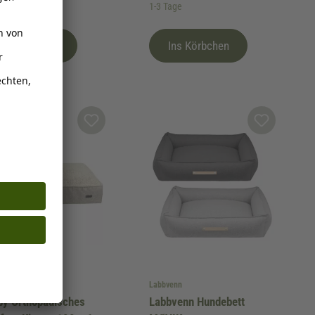
age
1-3 Tage
Ins Körbchen
Ins Körbchen
 Pet Shop GmbH
Labbvenn
by Orthopädisches
Labbvenn Hundebett