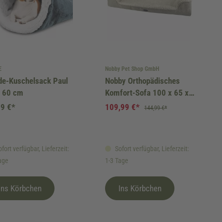
E
Nobby Pet Shop GmbH
de-Kuschelsack Paul
Nobby Orthopädisches
x 60 cm
Komfort-Sofa 100 x 65 x
19 cm
99 €*
109,99 €*
144,99 €*
fort verfügbar, Lieferzeit:
Sofort verfügbar, Lieferzeit:
age
1-3 Tage
Ins Körbchen
Ins Körbchen