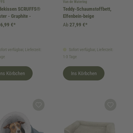
FFS
Van de Watering
dekissen SCRUFFS®
Teddy-Schaumstoffbett,
ter - Graphite -
Elfenbein-beige
6,99 €*
Ab
27,99 €*
fort verfügbar, Lieferzeit:
Sofort verfügbar, Lieferzeit:
age
1-3 Tage
Ins Körbchen
Ins Körbchen