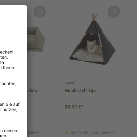
 Pet Shop GmbH
TRIXIE
by Orthopädisches
Hunde Zelt Tipi
ort-Bett
7,99 €*
30,99 €*
fort verfügbar, Lieferzeit:
Sofort verfügbar, Lieferzeit: