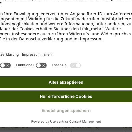
1-3 T
Details
Details
FUZZYARD Pty Limited
Nobby
unde-Höhle mit
FuzzYard Active Roll-Up
Nob