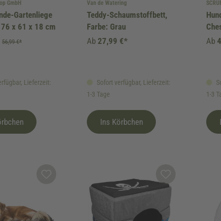
hop GmbH
Van de Watering
SCRU
nde-Gartenliege
Teddy-Schaumstoffbett,
Hun
l 76 x 61 x 18 cm
Farbe: Grau
Ches
Ab
27,99 €*
Ab
4
56,99 €*
rfügbar, Lieferzeit:
Sofort verfügbar, Lieferzeit:
So
1-3 Tage
1-3 T
örbchen
Ins Körbchen