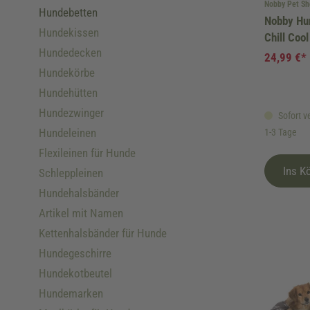
Nobby Pet S
Hundebetten
Nobby Hu
Hundekissen
Chill Coo
Hundedecken
24,99 €*
Hundekörbe
Hundehütten
Hundezwinger
Sofort ve
Hundeleinen
1-3 Tage
Flexileinen für Hunde
Ins K
Schleppleinen
Hundehalsbänder
Artikel mit Namen
Kettenhalsbänder für Hunde
Hundegeschirre
Hundekotbeutel
Hundemarken