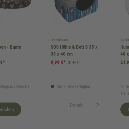
Greenhound
TRIXI
en - Bunte
SOS Höhle & Bett S 35 x
Hun
38 x 40 cm
40 
 €*
9,99 €*
21,
51,99 €*
rfügbar, Lieferzeit:
Nicht mehr verfügbar
So
1-3 T
Details
örbchen