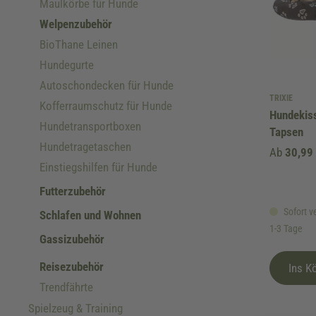
Maulkörbe für Hunde
Welpenzubehör
BioThane Leinen
Hundegurte
Autoschondecken für Hunde
TRIXIE
Kofferraumschutz für Hunde
Hundekiss
Hundetransportboxen
Tapsen
Hundetragetaschen
Ab
30,99
Einstiegshilfen für Hunde
Futterzubehör
Sofort ve
Schlafen und Wohnen
1-3 Tage
Gassizubehör
Reisezubehör
Ins K
Trendfährte
Spielzeug & Training