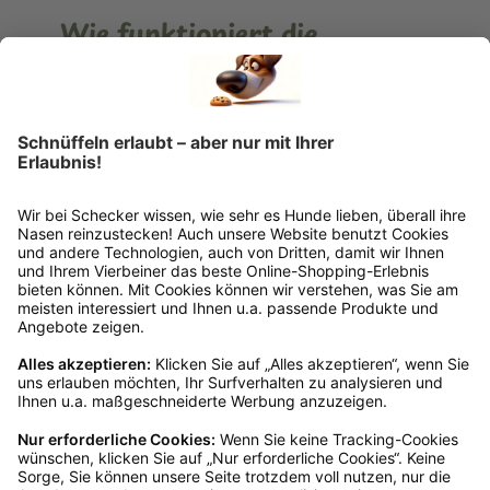
Wie funktioniert die
Rücksendung?
Bitte fülle das Rücksendeformular aus. Dieses
findest du online. Verpacke die Artikel
anschließend sicher und klebe das
Rücksendeetikett auf das Paket. Dieses kannst du
dir in deinem Kundenkonto anfordern. Hast du als
Gast bestellt, schreibe uns eine Email an
verkauf@schecker.de oder rufe zu unseren
Servicezeiten an, dann lassen wir dir ein
Rücksendeetikett zukommen.