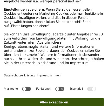
Kundenservice
Mo – Fr 9 – 17 Uhr, Sa 9 – 13 Uhr
Ruf uns an
04942-60 64 080
Schreibe uns
verkauf@schecker.de
WhatsApp Support
+49 1520 8997191
Tritt unserem Newsletter bei
Kundenzentrum
Mehr von uns