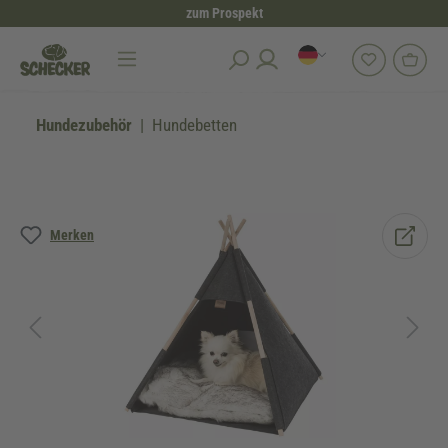
zum Prospekt
alt springen
Hundezubehör
Hundebetten
Bildergalerie überspringen
Merken