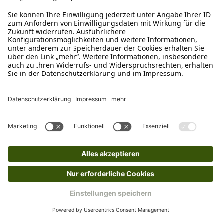
Sofort verfügbar, Lieferzeit: 1-3 Tage
Ins Körbchen
Beeztees