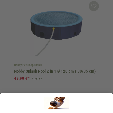
Nobby Pet Shop GmbH
Nobby Splash Pool 2 in 1 Ø 120 cm ( 30/35 cm)
49,99 €*
61,99 €*
Sofort verfügbar, Lieferzeit: 1-3 Tage