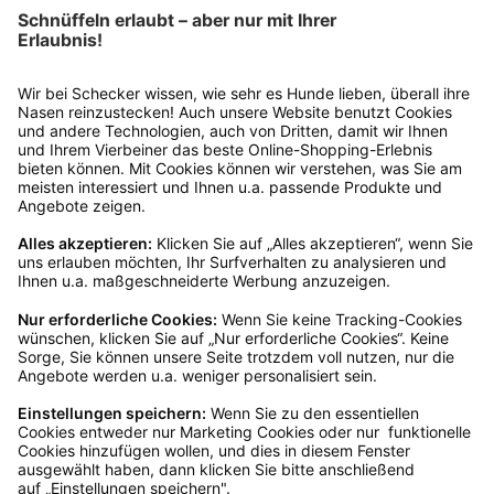
Ins Körbchen
Nobby Pet Shop GmbH
Nobby XL Wasserspielzeuge für Hunde
Ab
10,99 €*