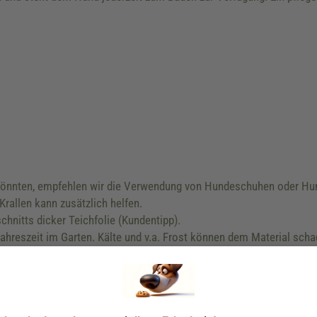
 könnten, empfehlen wir die Verwendung von Hundeschuhen oder 
rallen kann zusätzlich helfen.
hnitts dicker Teichfolie (Kundentipp).
ahreszeit im Garten. Kälte und v.a. Frost können dem Material scha
verkauf@nobby.de, www.nobbypet.de