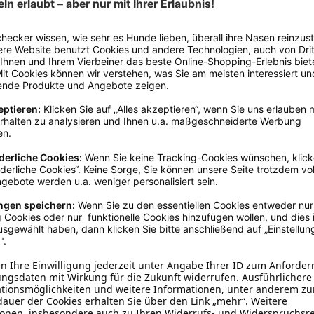
Adult
, Senior
, Welpe / Junghu
Rund
Blau
> 100 cm
PVC
Befüllbar
, Kühlend
, Wasserans
Sommer