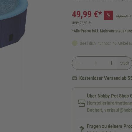
49,99 €*
%
61,99 €*
(1
UVP: 78,99 €*
*Alle Preise inkl. Mehrwertsteuer un
Beeil dich, nur noch 46 Artikel a
Stück
Kostenloser Versand ab 5
Über Nobby Pet Shop
Herstellerinformation
Bocholt, verkauf@nob
Fragen zu deinem Pro