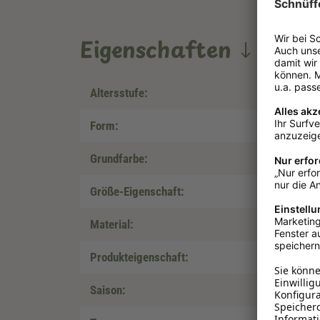
Eigenschaften
Altersstufe:
Form:
Grundfarbe:
Größe-Eigenschaft:
Material:
Produkteigenschaft:
Saison: