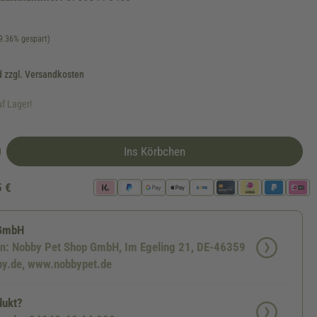
9.36% gespart)
d zzgl. Versandkosten
uf Lager!
Ins Körbchen
5 €
 GmbH
en: Nobby Pet Shop GmbH, Im Egeling 21, DE-46359
by.de, www.nobbypet.de
dukt?