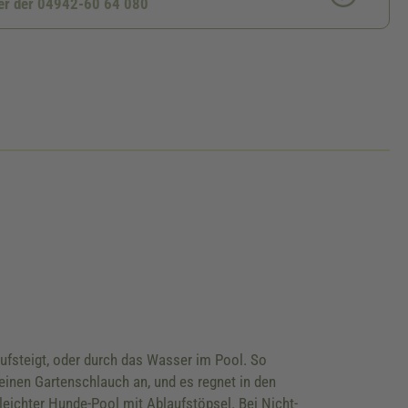
ter der 04942-60 64 080
fsteigt, oder durch das Wasser im Pool. So
einen Gartenschlauch an, und es regnet in den
eichter Hunde-Pool mit Ablaufstöpsel. Bei Nicht-