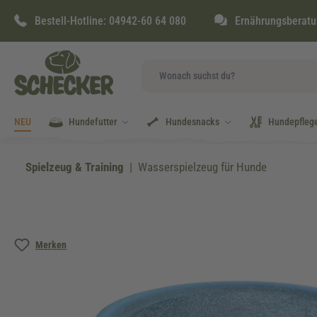
springen
Zur Hauptnavigation springen
Bestell-Hotline:
04942-60 64 080
Ernährungsberatu
NEU
Hundefutter
Hundesnacks
Hundepfleg
Spielzeug & Training
Wasserspielzeug für Hunde
Bildergalerie überspringen
Merken