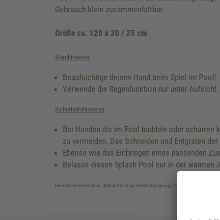
Gebrauch klein zusammenfaltbar.
Größe ca. 120 x 30 / 35 cm
Warnhinweise
Beaufsichtige deinen Hund beim Spiel im Pool!
Verwende die Regenfunktion nur unter Aufsicht.
Sicherheitshinweise
Bei Hunden die im Pool buddeln oder scharren
zu vermeiden. Das Schneiden und Entgraten der K
Ebenso wie das Einbringen eines passenden Zusc
Belasse diesen Splash Pool nur in der warmen J
Herstellerinformationen: Nobby Pet Shop GmbH, Im Egeling 21, DE-46359 Bocholt, 