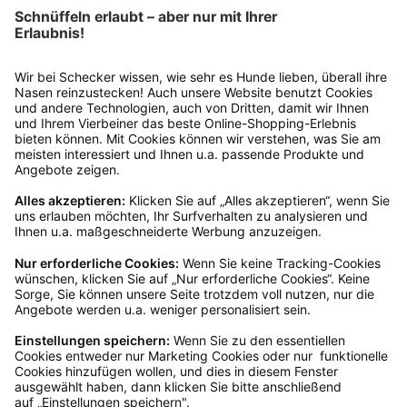
Ins Körbchen
VECTAVIS
Weanafeeda Welpenbar 6 Näpfe 6 x 0,75 Liter
113,99 €*