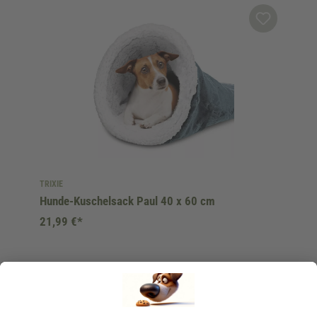
TRIXIE
Hunde-Kuschelsack Paul 40 x 60 cm
21,99 €*
Sofort verfügbar, Lieferzeit: 1-3 Tage