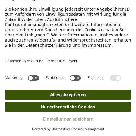
Sofort verfügbar, Lieferzeit: 1-3 Tage
Ins Körbchen
Hofman Animal Care