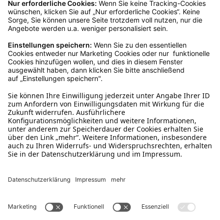
Ruf uns an
04942-60 64 080
Schreibe uns
verkauf@schecker.de
WhatsApp Support
+49 1520 8997191
Tritt unserem Newsletter bei
Kundenzentrum
Mehr von uns