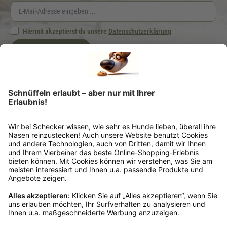
Hiermit akzeptierst du unsere
Datenschutzerklärung
Jetzt anmelden
Ich möchte regelmäßig von der Schecker GmbH über Hundefutter und -zubehör per
E-Mail informiert werden. Diese Einwilligung kann ich jederzeit unter "Abmelden"
am Ende jeder E-Mail widerrufen.
*Dein Gutscheincode ist einmalig einlösbar, ab 25 € Bestellwert, nicht kombinierbar
und nicht auszahlbar. Gültig 6 Monate ab Erhalt, nicht für frühere Bestellungen.
Klicks werten wir anonym aus – ohne Rückschluss auf Dich. Deine Daten bleiben
bei uns (Schecker GmbH) und werden nicht weitergegeben. Auf Anfrage erfährst
Du kostenlos, welche Daten wir gespeichert haben. Du kannst deren Berichtigung,
Sperrung oder Löschung verlangen. Nach einem Kauf senden wir Dir ggf. ähnliche
Angebote per Mail (§7 Abs. 3 UWG). Dem kannst Du jederzeit widersprechen, z. B.
an datenschutz@schecker.de. Mehr Infos in unserer Datenschutzerklärung.
Kundenservice
Mo – Fr 9 – 17 Uhr, Sa 9 – 13 Uhr