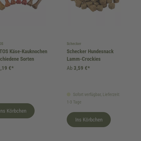
OS
Schecker
TOS Käse-Kauknochen
Schecker Hundesnack
chiedene Sorten
Lamm-Crockies
,19 €*
Ab
3,59 €*
Sofort verfügbar, Lieferzeit:
1-3 Tage
Ins Körbchen
Ins Körbchen