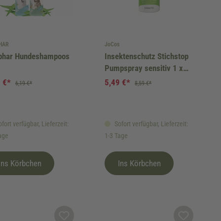
HAR
JoCos
phar Hundeshampoos
Insektenschutz Stichstop
Pumpspray sensitiv 1 x
100ml
9 €*
5,49 €*
6,19 €*
8,59 €*
fort verfügbar, Lieferzeit:
Sofort verfügbar, Lieferzeit:
age
1-3 Tage
Ins Körbchen
Ins Körbchen