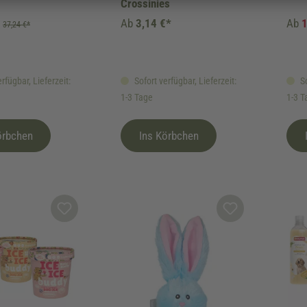
Crossinies
Ab
3,14 €*
Ab
1
37,24 €*
rfügbar, Lieferzeit:
Sofort verfügbar, Lieferzeit:
So
1-3 Tage
1-3 T
örbchen
Ins Körbchen