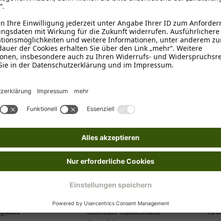
1-3 Tage
1-3 T
örbchen
Ins Körbchen
Schecker
TNC 
agsbox
Schecker Hundesnack
4DOG