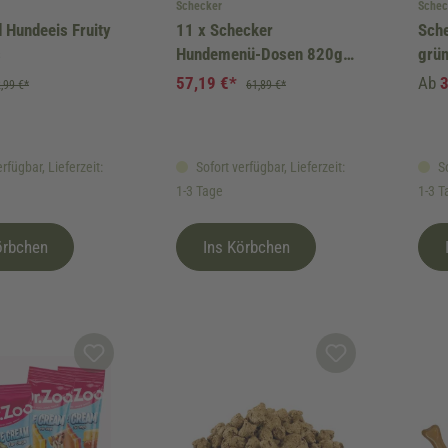
Schecker
Schec
 Hundeeis Fruity
11 x Schecker
Sch
s
Hundemenü-Dosen 820g
grün
(11-er 820g) Spar-Set
57,19 €*
Ab
,99 €*
61,89 €*
rfügbar, Lieferzeit:
Sofort verfügbar, Lieferzeit:
So
1-3 Tage
1-3 T
örbchen
Ins Körbchen