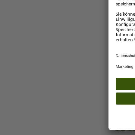
1-3 Tage
Ins K
Schecker
Geburtst