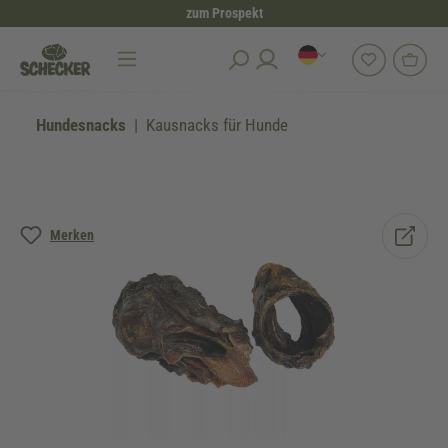
zum Prospekt
alt springen
Hundesnacks
Kausnacks für Hunde
Bildergalerie überspringen
Merken