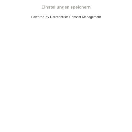
Kundenservice
Mo – Fr 9 – 17 Uhr, Sa 9 – 13 Uhr
Ruf uns an
04942-60 64 080
Schreibe uns
verkauf@schecker.de
WhatsApp Support
+49 1520 8997191
Tritt unserem Newsletter bei