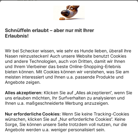
Mengenrabatte
Ins Körbchen
Rückgabeinformationen
Ja, du hast ein 14-tägiges Widerrufsrecht. Die
Ware muss ungetragen, ungeöffnet und
originalverpackt sein. Bei Verwendung des