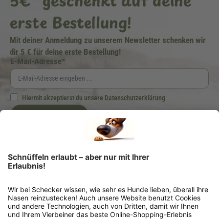
5€* geschenkt auf deine
erste Bestellung!
Mit deiner Anmeldung zu unserem Newsletter schenken wir
dir 5 € für deine erste Bestellung!
E-Mail-Adresse*
Hiermit akzeptierst du unsere
Datenschutzerklärung
Jetzt anmelden
Ich möchte regelmäßig von der Schecker GmbH über Hundefutter und -zubehör per
E-Mail informiert werden. Diese Einwilligung kann ich jederzeit unter "Abmelden"
am Ende jeder E-Mail widerrufen.
*Dein Gutscheincode ist einmalig einlösbar, ab 25 € Bestellwert, nicht kombinierbar
und nicht auszahlbar. Gültig 6 Monate ab Erhalt, nicht für frühere Bestellungen.
Klicks werten wir anonym aus – ohne Rückschluss auf Dich. Deine Daten bleiben
bei uns (Schecker GmbH) und werden nicht weitergegeben. Auf Anfrage erfährst
Du kostenlos, welche Daten wir gespeichert haben. Du kannst deren Berichtigung,
Sperrung oder Löschung verlangen. Nach einem Kauf senden wir Dir ggf. ähnliche
Angebote per Mail (§7 Abs. 3 UWG). Dem kannst Du jederzeit widersprechen, z. B.
an datenschutz@schecker.de. Mehr Infos in unserer Datenschutzerklärung.