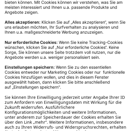
Kundenservice
Mo – Fr 9 – 17 Uhr, Sa 9 – 13 Uhr
Ruf uns an
04942-60 64 080
Schreibe uns
verkauf@schecker.de
WhatsApp Support
+49 1520 8997191
Tritt unserem Newsletter bei