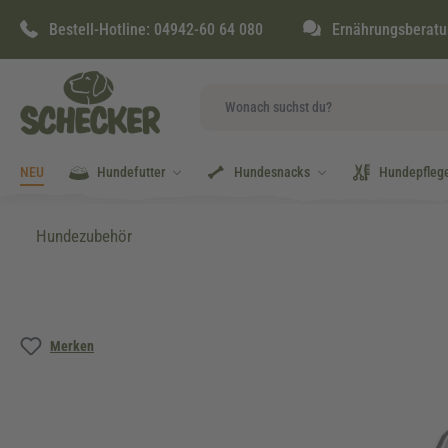
springen
Zur Hauptnavigation springen
Bestell-Hotline:
04942-60 64 080
Ernährungsberatu
NEU
Hundefutter
Hundesnacks
Hundepfleg
Hundezubehör
Bildergalerie überspringen
Merken