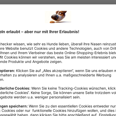
gedacht und darf nicht während der Fahrt verwendet werden. Dieses Produkt bie
zurückzulassen. Selbst mit geöffneten Fenstern oder einer leicht geöffnete
hen, öffne das Fahrzeug idealerweise an mehreren Stellen – zum Beispiel durch
ereit und lasse deinen Hund nur kurz alleine.
 www.trixie.de
Silber