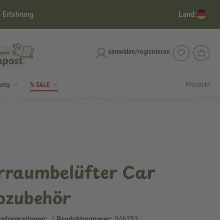
Land:
 Erfahrung
anmelden/registrieren
dung
% SALE
Prospekt
erraumbelüfter Car
ozubehör
Informationen:
|
Produktnummer:
046253