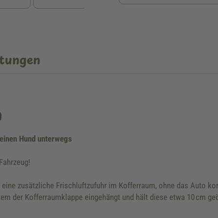
tungen
n
 deinen Hund unterwegs
 Fahrzeug!
ine zusätzliche Frischluftzufuhr im Kofferraum, ohne das Auto ko
m der Kofferraumklappe eingehängt und hält diese etwa 10 cm geöff