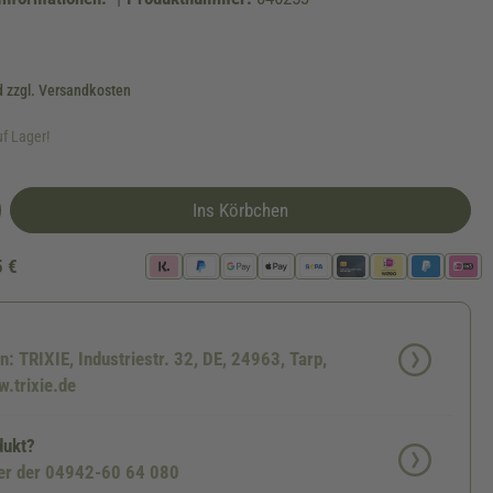
d zzgl. Versandkosten
uf Lager!
Ins Körbchen
5 €
n: TRIXIE, Industriestr. 32, DE, 24963, Tarp,
.trixie.de
dukt?
ter der 04942-60 64 080