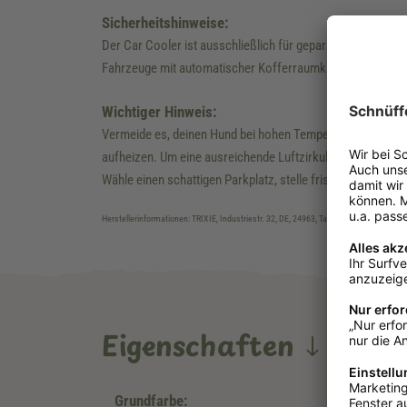
Sicherheitshinweise:
Der Car Cooler ist ausschließlich für geparkte Fahrzeuge 
Fahrzeuge mit automatischer Kofferraumklappe.
Wichtiger Hinweis:
Vermeide es, deinen Hund bei hohen Temperaturen im Auto 
aufheizen. Um eine ausreichende Luftzirkulation zu erreic
Wähle einen schattigen Parkplatz, stelle frisches Wasser b
Herstellerinformationen: TRIXIE, Industriestr. 32, DE, 24963, Tarp, verkauf@trixie.de,
Eigenschaften
Grundfarbe: