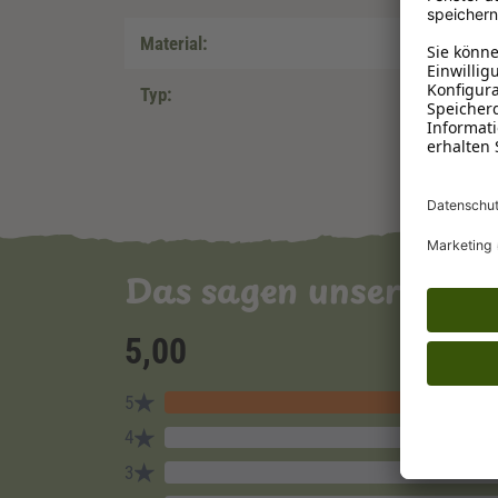
Material:
Typ:
Das sagen unsere Ku