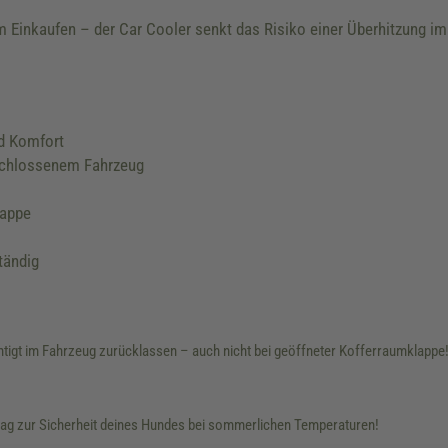
im Einkaufen – der Car Cooler senkt das Risiko einer Überhitzung i
nd Komfort
eschlossenem Fahrzeug
lappe
tändig
htigt im Fahrzeug zurücklassen – auch nicht bei geöffneter Kofferraumklappe
itrag zur Sicherheit deines Hundes bei sommerlichen Temperaturen!