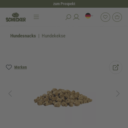
zum Prospekt
alt springen
Hundesnacks
Hundekekse
Bildergalerie überspringen
Merken