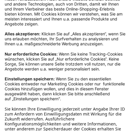
Rückgabeinformationen
Ja, du hast ein 14-tägiges Widerrufsrecht. Die
Ware muss ungetragen, ungeöffnet und
originalverpackt sein. Bei Verwendung des
Retourelabels übernehmen wir die
Rücksendekosten.
Wie funktioniert die
Rücksendung?
Bitte fülle das Rücksendeformular aus. Dieses
findest du online. Verpacke die Artikel
anschließend sicher und klebe das
Rücksendeetikett auf das Paket. Dieses kannst du