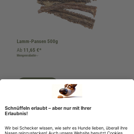
Lamm-Pansen 500g
Ab
11,65 €*
Mengenrabatte
Ins Körbchen