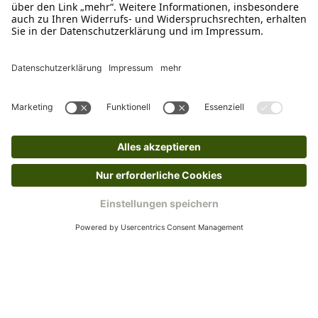
dir in deinem Kundenkonto anfordern. Hast du als
Gast bestellt, schreibe uns eine Email an
verkauf@schecker.de oder rufe zu unseren
Servicezeiten an, dann lassen wir dir ein
Rücksendeetikett zukommen.
Kundenservice
Mo – Fr 9 – 17 Uhr, Sa 9 – 13 Uhr
Ruf uns an
04942-60 64 080
Schreibe uns