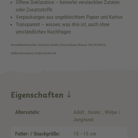
Offene Deklaration – keinerlei versteckten Zutaten
oder Zusatzstoffe
Verpackungen aus ungebleichtem Papier und Karton
Transparent – wissen, was drin ist, auch ohne
umständliches Nachfragen
Herstellerinformation: Schecker GmbH, Ostvictorburer Strasse 109, DE-26624,
Südbrookmerland, info@schecker.de
Eigenschaften
Altersstufe:
Adult
, Senior
, Welpe /
Junghund
Futter- / Snackgröße:
10 - 15 cm