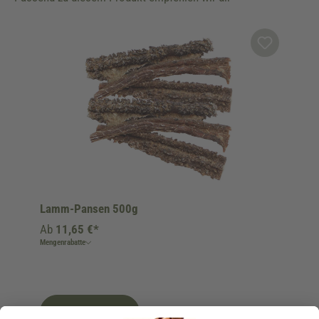
Produktgalerie überspringen
Lamm-Pansen 500g
Ab
11,65 €*
Mengenrabatte
Ins Körbchen