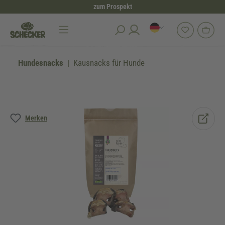
zum Prospekt
alt springen
Hundesnacks
Kausnacks für Hunde
Bildergalerie überspringen
Merken