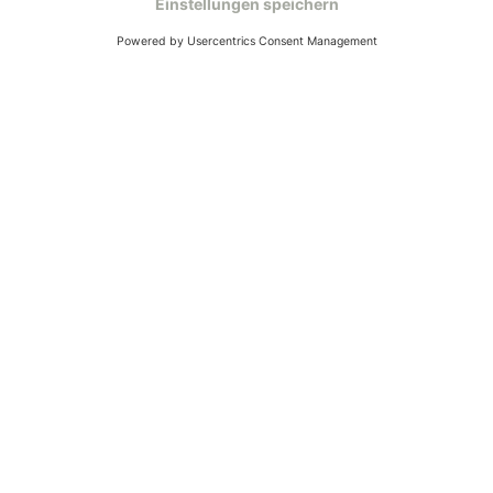
Ruf uns an
04942-60 64 080
Schreibe uns
verkauf@schecker.de
WhatsApp Support
+49 1520 8997191
Tritt unserem Newsletter bei
Kundenzentrum
Mehr von uns