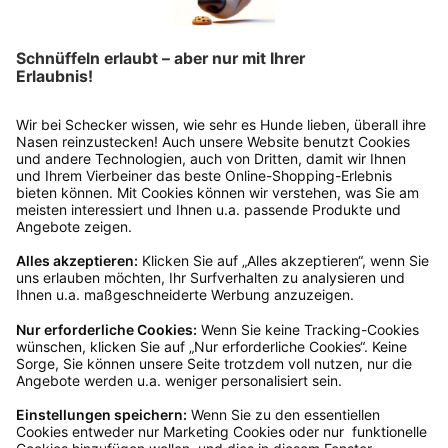
Bitte fülle das Rücksendeformular aus. Dieses
findest du online. Verpacke die Artikel
anschließend sicher und klebe das
Rücksendeetikett auf das Paket. Dieses kannst du
dir in deinem Kundenkonto anfordern. Hast du als
Gast bestellt, schreibe uns eine Email an
verkauf@schecker.de oder rufe zu unseren
Servicezeiten an, dann lassen wir dir ein
Rücksendeetikett zukommen.
Kundenservice
Mo – Fr 9 – 17 Uhr, Sa 9 – 13 Uhr