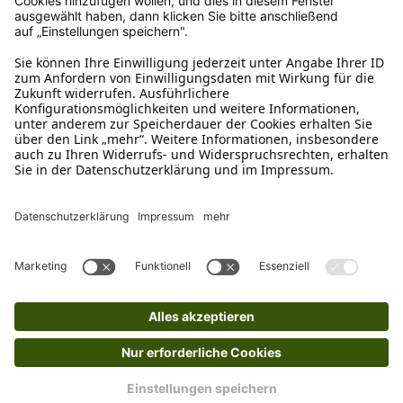
Ruf uns an
04942-60 64 080
Schreibe uns
verkauf@schecker.de
WhatsApp Support
+49 1520 8997191
Tritt unserem Newsletter bei
Kundenzentrum
Mehr von uns