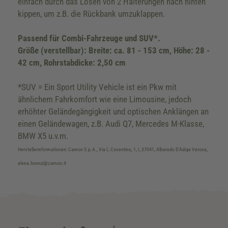
einfach durch das Lösen von 2 Halterungen nach hinten
kippen, um z.B. die Rückbank umzuklappen.
Passend für Combi-Fahrzeuge und SUV*.
Größe (verstellbar): Breite: ca. 81 - 153 cm, Höhe: 28 -
42 cm, Rohrstabdicke: 2,50 cm
*SUV = Ein Sport Utility Vehicle ist ein Pkw mit
ähnlichem Fahrkomfort wie eine Limousine, jedoch
erhöhter Geländegängigkeit und optischen Anklängen an
einen Geländewagen, z.B. Audi Q7, Mercedes M-Klasse,
BMW X5 u.v.m.
Herstellerinformationen: Camon S.p.A., Via L.Cosentino, 1, I, 37041, Albaredo D'Adige Verona,
elena.lorenzi@camon.it