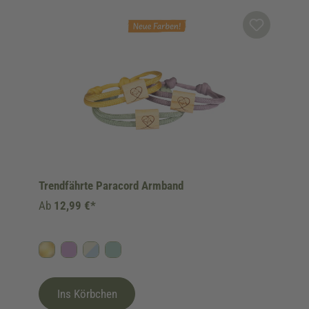
Produktgalerie überspringen
Trendfährte Paracord Armband
Ab
12,99 €*
Gold
Flieder
Himmelblau/Beige
Salbei/Mint
Ins Körbchen