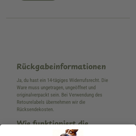
Rückgabeinformationen
Ja, du hast ein 14-tägiges Widerrufsrecht. Die
Ware muss ungetragen, ungeöffnet und
originalverpackt sein. Bei Verwendung des
Retourelabels übernehmen wir die
Rücksendekosten.
Wie funktioniert die
Rücksendung?