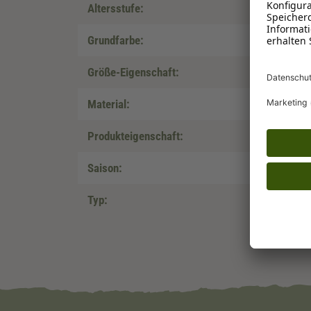
Altersstufe:
Grundfarbe:
Größe-Eigenschaft:
Material:
Produkteigenschaft:
Saison:
Typ: