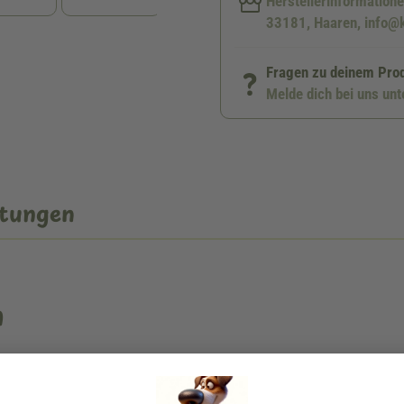
Herstellerinformation
33181, Haaren, info@k
Fragen zu deinem Pro
Melde dich bei uns un
tungen
n
und für allerlei andere Spiel-Ideen. Die widerstandsfähigen
Beeztee