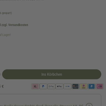
% gespart)
d zzgl. Versandkosten
uf Lager!
Ins Körbchen
5 €