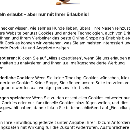
solides, aber auch für kleinere Hunde nicht zu hohes Gewicht, und
nem Hund viel Spaß machen wird! Ohne Quietscher.
 g
00 g
Spiel! Artikel ist nicht unzerstörbar: Tier nicht mit beschädigtem Spielzeug sp
en Alle Verpackungsmaterialien müssen sicher entfernt werden, um Verletzu
aren, info@karlie.de