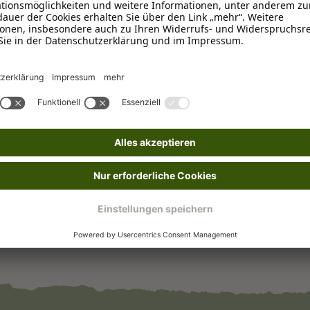
Adult
, Senior
, Welpe / Junghu
Gelb
20 - 30 cm
Elastomer-Mischung
Ohne Handschlaufe
, Ohne Qui
Outlet
Zum Apportieren