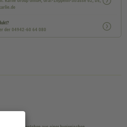
en: Karlie Group GmbH, Graf-Zeppelin-Strasse 62, DE,
arlie.de
dukt?
ter der 04942-60 64 080
s Apportino
bestehen aus einer hygienischen,