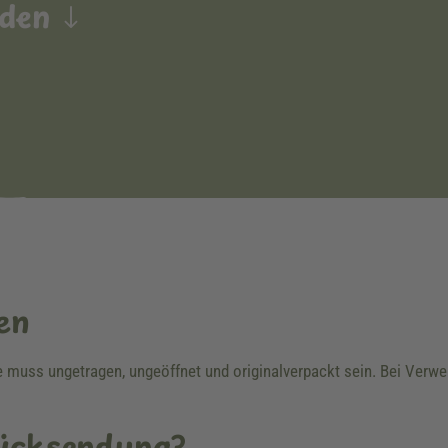
nden
en
re muss ungetragen, ungeöffnet und originalverpackt sein. Bei Ver
Rücksendung?