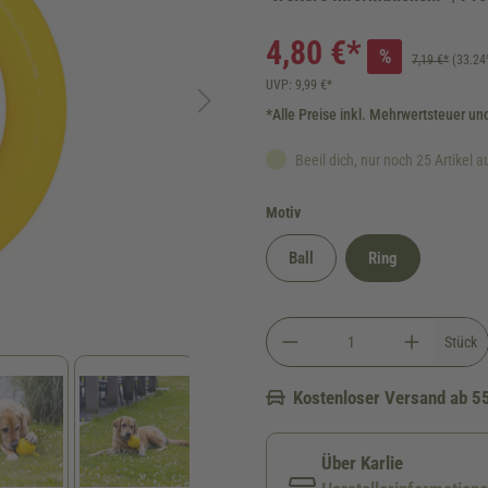
4,80 €*
%
7,19 €*
(33.24
UVP: 9,99 €*
*Alle Preise inkl. Mehrwertsteuer un
Beeil dich, nur noch 25 Artikel a
auswählen
Motiv
Ball
Ring
Stück
Kostenloser Versand ab 5
Über Karlie