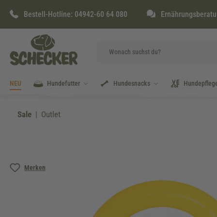
springen
Zur Hauptnavigation springen
Bestell-Hotline:
04942-60 64 080
Ernährungsberatu
NEU
Hundefutter
Hundesnacks
Hundepfleg
Sale
Outlet
Bildergalerie überspringen
Merken