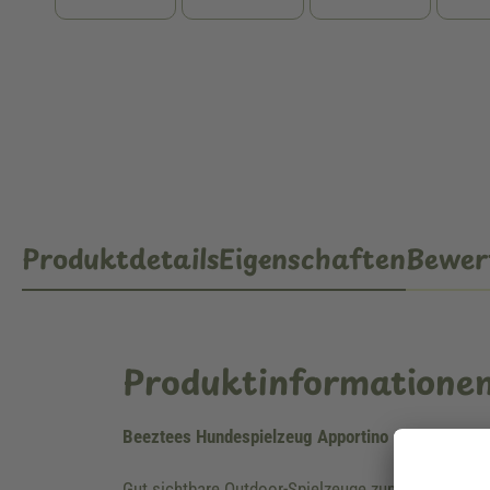
Produktdetails
Eigenschaften
Bewer
Produktinformatione
Beeztees Hundespielzeug Apportino
Gut sichtbare Outdoor-Spielzeuge zum Apportieren 