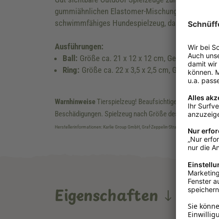
gummiähnlichen Elastomer-Mischung. Sie haben ein 
schwimmfähiges Hundespielzeug, dass dir und dei
Ausführungen:
Ball:
Größe ca. 21 x 12 x 12 cm, Gewicht ca. 265
Ring:
Größe ca. 22 x 3,5 x 2,5 cm, Gewicht ca. 2
Warnhinweise
Tierspielzeug! Beaufsichtige dein Tier beim 
Beschädigungen. Spielzeug nach Größe des Tieres auswähl
Herstellerinformationen: Karlie Group GmbH, Graf-Zeppelin-Strasse 62, DE, 33181, Ha
Eigenschaften