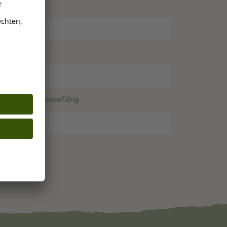
nd
etscher
, Schwimmfähig