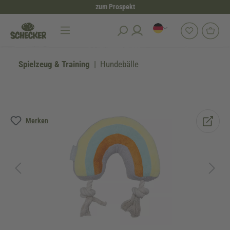
zum Prospekt
alt springen
Spielzeug & Training
Hundebälle
Bildergalerie überspringen
Merken