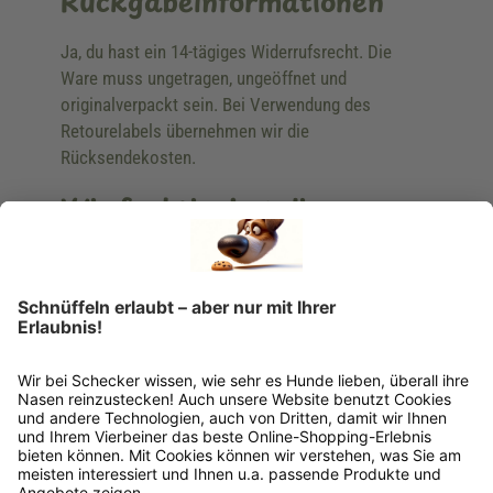
Rückgabeinformationen
Ja, du hast ein 14-tägiges Widerrufsrecht. Die
Ware muss ungetragen, ungeöffnet und
originalverpackt sein. Bei Verwendung des
Retourelabels übernehmen wir die
Rücksendekosten.
Wie funktioniert die
Rücksendung?
Bitte fülle das Rücksendeformular aus. Dieses
findest du online. Verpacke die Artikel
anschließend sicher und klebe das
Rücksendeetikett auf das Paket. Dieses kannst du
dir in deinem Kundenkonto anfordern. Hast du als
Gast bestellt, schreibe uns eine Email an
verkauf@schecker.de oder rufe zu unseren
Servicezeiten an, dann lassen wir dir ein