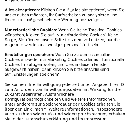
Rücksendeetikett zukommen.
Kundenservice
Mo – Fr 9 – 17 Uhr, Sa 9 – 13 Uhr
Ruf uns an
04942-60 64 080
Schreibe uns
verkauf@schecker.de
WhatsApp Support
+49 1520 8997191