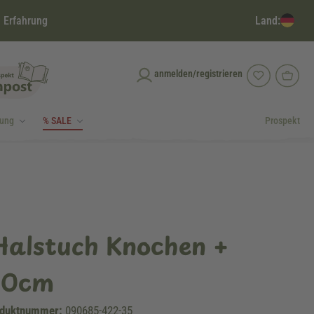
Land:
 Erfahrung
anmelden/registrieren
dung
% SALE
Prospekt
Halstuch Knochen +
50cm
duktnummer:
090685-422-35