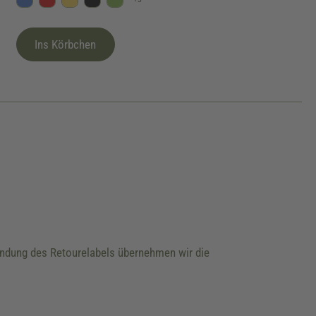
Blau
Rot
Gelb
Schwarz
Kiwi
Ins Körbchen
wendung des Retourelabels übernehmen wir die