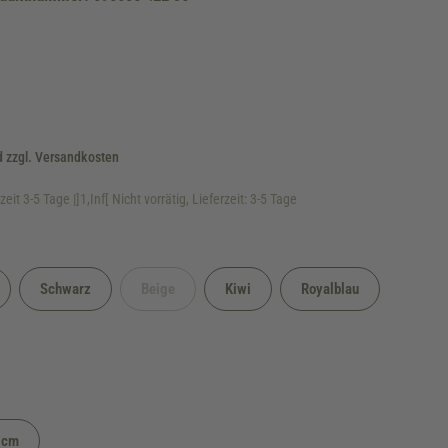
d zzgl. Versandkosten
eit 3-5 Tage |]1,Inf[ Nicht vorrätig, Lieferzeit: 3-5 Tage
Schwarz
Beige
Kiwi
Royalblau
(Diese Option ist zurzeit nicht verfügbar.)
5cm