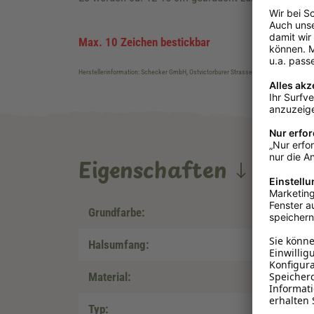
Max. 10 Zeichen bestickbar
Herstellerinformation: Schecker GmbH, Ostvictorburer Strasse 109, DE-26624, Süd
Eigenschaften
Grundfarbe:
Halsumfang:
Material:
Typ: