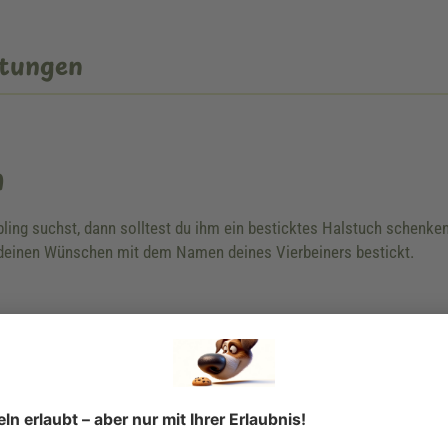
tungen
n
ebling suchst, dann solltest du ihm ein besticktes Halstuch schen
einen Wünschen mit dem Namen deines Vierbeiners bestickt.
s Halsbandes ist nicht gleich Halsumfang.
knoten.