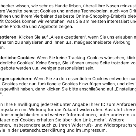
brookmerland, info@schecker.de
Rot
40 - 45 cm
Baumwolle
Halstücher