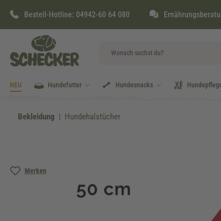
springen
Zur Hauptnavigation springen
Bestell-Hotline:
04942-60 64 080
Ernährungsberatu
NEU
Hundefutter
Hundesnacks
Hundepfleg
Bekleidung
Hundehalstücher
Bildergalerie überspringen
Merken