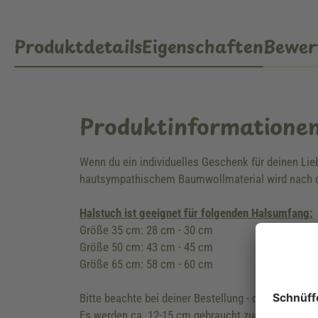
Produktdetails
Eigenschaften
Bewer
Produktinformatione
Wenn du ein individuelles Geschenk für deinen Li
hautsympathischem Baumwollmaterial wird nach d
Halstuch ist geeignet für folgenden Halsumfang:
Größe 35 cm: 28 cm - 30 cm
Größe 50 cm: 43 cm - 45 cm
Größe 65 cm: 58 cm - 60 cm
Bitte beachte bei deiner Bestellung - die Länge de
Es werden ca. 12-15 cm gebraucht zum zusammen