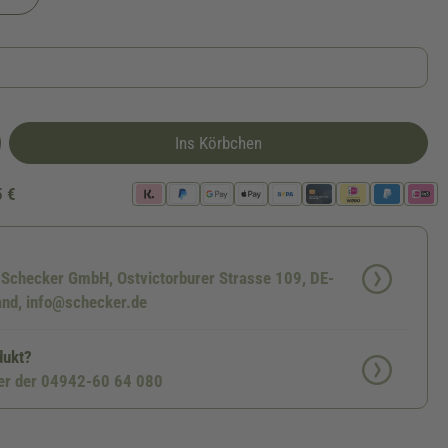
Ins Körbchen
5 €
: Schecker GmbH, Ostvictorburer Strasse 109, DE-
nd, info@schecker.de
dukt?
ter der 04942-60 64 080