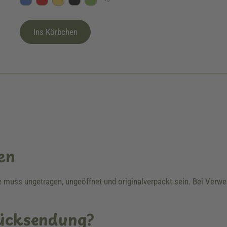
Blau
Rot
Gelb
Schwarz
Kiwi
Ins Körbchen
en
re muss ungetragen, ungeöffnet und originalverpackt sein. Bei Ver
Rücksendung?