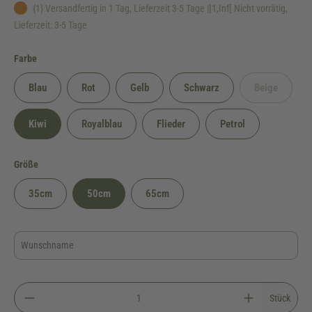
{1} Versandfertig in 1 Tag, Lieferzeit 3-5 Tage |]1,Inf[ Nicht vorrätig,
Lieferzeit: 3-5 Tage
auswählen
Farbe
Blau
Rot
Gelb
Schwarz
Beige
(Diese Option
Kiwi
Royalblau
Flieder
Petrol
auswählen
Größe
35cm
50cm
65cm
Stück