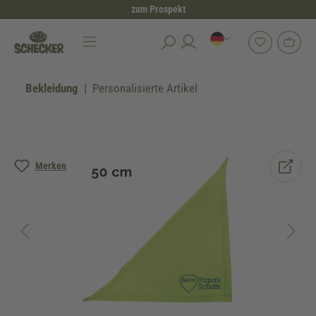
zum Prospekt
alt springen
Bekleidung
Personalisierte Artikel
Bildergalerie überspringen
Merken