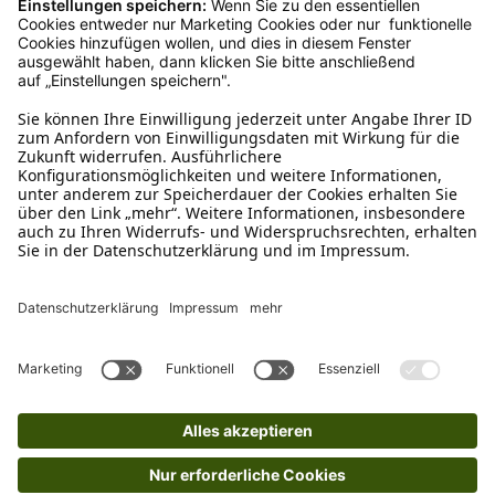
Kundenservice
Mo – Fr 9 – 17 Uhr, Sa 9 – 13 Uhr
Ruf uns an
04942-60 64 080
Schreibe uns
verkauf@schecker.de
WhatsApp Support
+49 1520 8997191
Tritt unserem Newsletter bei
Kundenzentrum