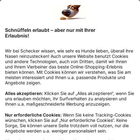
Retourelabels übernehmen wir die
Rücksendekosten.
Wie funktioniert die
Rücksendung?
Bitte fülle das Rücksendeformular aus. Dieses
findest du online. Verpacke die Artikel
anschließend sicher und klebe das
Rücksendeetikett auf das Paket. Dieses kannst du
dir in deinem Kundenkonto anfordern. Hast du als
Gast bestellt, schreibe uns eine Email an
verkauf@schecker.de oder rufe zu unseren
Servicezeiten an, dann lassen wir dir ein
Rücksendeetikett zukommen.