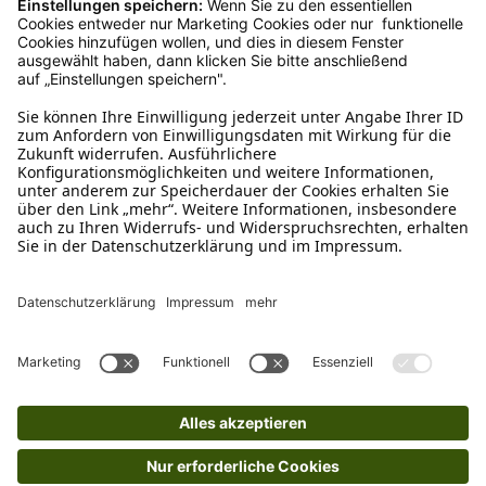
Kundenservice
Mo – Fr 9 – 17 Uhr, Sa 9 – 13 Uhr
Ruf uns an
04942-60 64 080
Schreibe uns
verkauf@schecker.de
WhatsApp Support
+49 1520 8997191
Tritt unserem Newsletter bei
Kundenzentrum