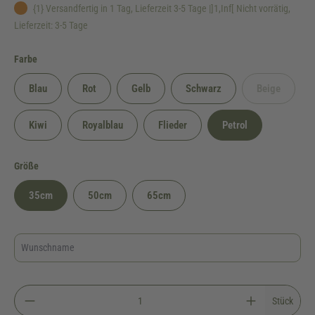
{1} Versandfertig in 1 Tag, Lieferzeit 3-5 Tage |]1,Inf[ Nicht vorrätig,
Lieferzeit: 3-5 Tage
auswählen
Farbe
Blau
Rot
Gelb
Schwarz
Beige
(Diese Option
Kiwi
Royalblau
Flieder
Petrol
auswählen
Größe
35cm
50cm
65cm
Stück