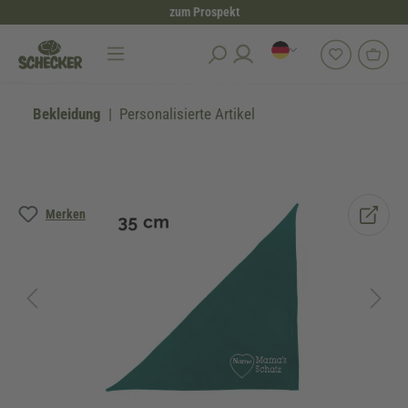
zum Prospekt
alt springen
Bekleidung
Personalisierte Artikel
Bildergalerie überspringen
Merken