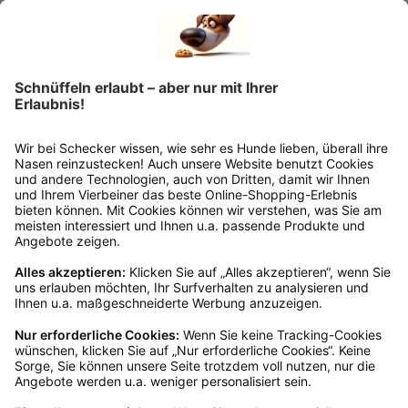
Retourelabels übernehmen wir die
Rücksendekosten.
Wie funktioniert die
Rücksendung?
Bitte fülle das Rücksendeformular aus. Dieses
findest du online. Verpacke die Artikel
anschließend sicher und klebe das
Rücksendeetikett auf das Paket. Dieses kannst du
dir in deinem Kundenkonto anfordern. Hast du als
Gast bestellt, schreibe uns eine Email an
verkauf@schecker.de oder rufe zu unseren
Servicezeiten an, dann lassen wir dir ein
Rücksendeetikett zukommen.