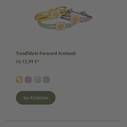
Trendfährte Paracord Armband
Ab
12,99 €*
Gold
Flieder
Himmelblau/Beige
Salbei/Mint
Ins Körbchen