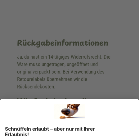
Rückgabeinformationen
Ja, du hast ein 14-tägiges Widerrufsrecht. Die
Ware muss ungetragen, ungeöffnet und
originalverpackt sein. Bei Verwendung des
Retourelabels übernehmen wir die
Rücksendekosten.
Wie funktioniert die
Rücksendung?
Bitte fülle das Rücksendeformular aus. Dieses
findest du online. Verpacke die Artikel