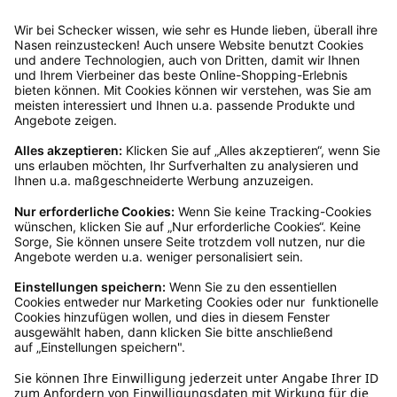
anschließend sicher und klebe das
Rücksendeetikett auf das Paket. Dieses kannst du
dir in deinem Kundenkonto anfordern. Hast du als
Gast bestellt, schreibe uns eine Email an
verkauf@schecker.de oder rufe zu unseren
Servicezeiten an, dann lassen wir dir ein
Rücksendeetikett zukommen.
Kundenservice
Mo – Fr 9 – 17 Uhr, Sa 9 – 13 Uhr
Ruf uns an
04942-60 64 080