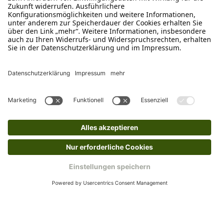
Schreibe uns
verkauf@schecker.de
WhatsApp Support
+49 1520 8997191
Tritt unserem Newsletter bei
Kundenzentrum
Mehr von uns
Barrierefreiheitserklärung
Impressum
AGB
Datenschutz
Widerruf
Cookies
Retouren