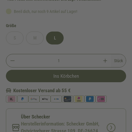
Beeil dich, nur noch 9 Artikel auf Lager!
auswählen
Größe
S
M
L
(Diese Option ist zurzeit nicht verfügbar.)
(Diese Option ist zurzeit nicht verfügbar.)
Stück
Ins Körbchen
Kostenloser Versand ab 55 €
Über Schecker
Herstellerinformation: Schecker GmbH,
Ostvictorburer Strasse 109, DE-26624,