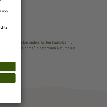
iß sind diese besonders harten Kauhölzer nur
n Maße der ungleichmäßig geformten Naturhölzer