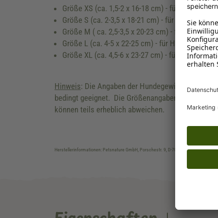
Größe XS (ca. 1,5-2 x 16-18 cm) - für Hunde bis 
Größe S (ca. 2-3,5 x 18-21 cm) - für Hunde bis 1
Größe M ( ca. 2,5-3,5 x 20-23 cm) - für Hunde bis
Größe L (ca. 4-5 x 22-25 cm) - für Hunde bis 30 
Größe XL (ca. 4,5-6 x 23-27 cm) - für Hunde ab 3
Hinweis
: Die Angaben der Hundegewichte dienen n
bedingt geeignet. Die Größenangaben der Kauhölze
können teils erheblich abweichen.
Herstellerinformationen: Petsnature GmbH, Porschestr. 9, D-70736 Fellbach, petsn
Eigenschaften