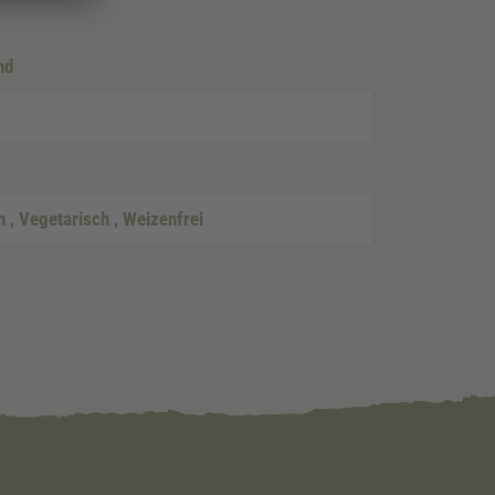
nd
an
, Vegetarisch
, Weizenfrei