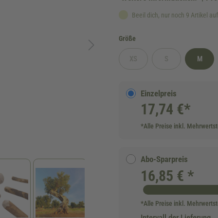
Beeil dich, nur noch 9 Artikel au
auswählen
Größe
XS
S
M
(Diese Option ist zurzeit nicht verf
(Diese Option ist zurz
Einzelpreis
17,74 €*
*Alle Preise inkl. Mehrwerts
Abo-Sparpreis
16,85 € *
*Alle Preise inkl. Mehrwerts
Intervall der Lieferung