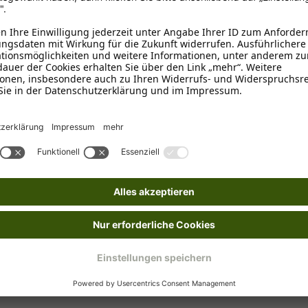
5 kg
0 kg
 20 kg
kg
0 kg
ur als grobe Richtwerte Für Welpen und Hunde mit schadhaftem Geb
r dienen ebenfalls nur als grobe Anhaltspunkte. Die tatsächliche
ature@petsnature.de