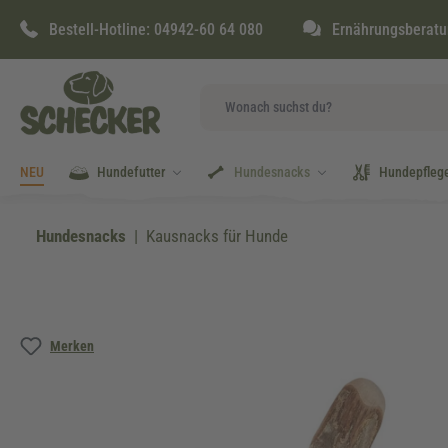
springen
Zur Hauptnavigation springen
Bestell-Hotline:
04942-60 64 080
Ernährungsberatu
NEU
Hundefutter
Hundesnacks
Hundepfleg
Hundesnacks
Kausnacks für Hunde
Bildergalerie überspringen
Merken