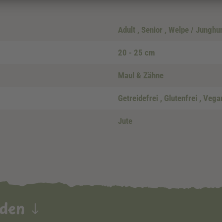
Adult
, Senior
, Welpe / Junghu
20 - 25 cm
Maul & Zähne
Getreidefrei
, Glutenfrei
, Veg
Jute
nden