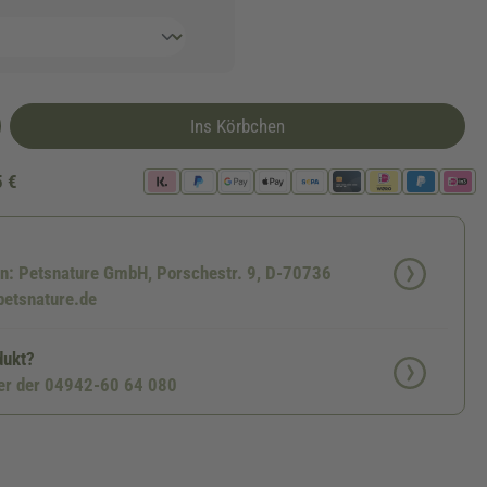
Ins Körbchen
5 €
en: Petsnature GmbH, Porschestr. 9, D-70736
petsnature.de
dukt?
ter der 04942-60 64 080