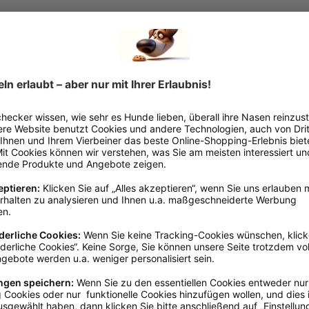
rstützen
 nicht gefällt. Es wird lediglich der regelmäßige Rückschnitt verwe
hadstoffgeprüft und die Gewinnung ökologisch nachhaltig.