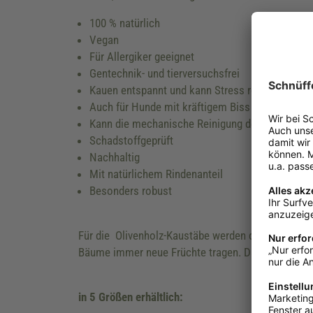
100 % natürlich
Vegan
Für Allergiker geeignet
Gentechnik- und tierversuchsfrei
Kauen entspannt und kann Stress reduzieren
Auch für Hunde mit kräftigem Biss
Kann die mechanische Reinigung der Zähne unte
Schadstoffgeprüft
Nachhaltig
Mit natürlichem Rindenanteil
Besonders robust
Für die Olivenholz-Kaustäbe werden die Olivenbäume
Bäume immer neue Früchte tragen. Das Holz ist sc
in 5 Größen erhältlich: