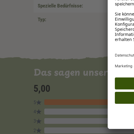
Spezielle Bedürfnisse:
Typ:
Das sagen unsere Ku