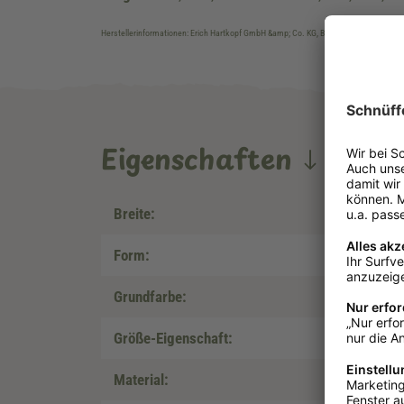
Herstellerinformationen: Erich Hartkopf GmbH &amp; Co. KG, Bäckershöf 13-15, DE-
Eigenschaften
Breite:
Form:
Grundfarbe:
Größe-Eigenschaft:
Material: