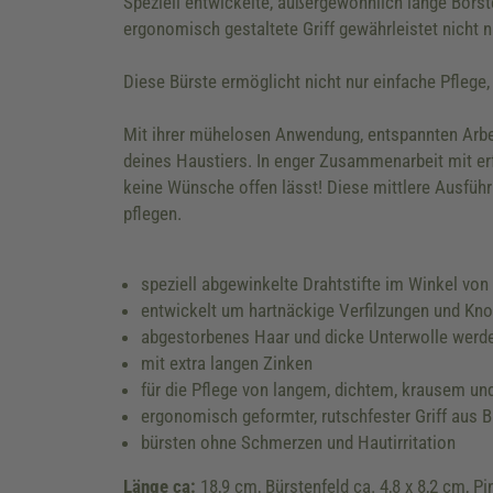
Speziell entwickelte, außergewöhnlich lange Bors
ergonomisch gestaltete Griff gewährleistet nicht
Diese Bürste ermöglicht nicht nur einfache Pflege,
Mit ihrer mühelosen Anwendung, entspannten Arbei
deines Haustiers. In enger Zusammenarbeit mit erf
keine Wünsche offen lässt! Diese mittlere Ausführun
pflegen.
speziell abgewinkelte Drahtstifte im Winkel von 
entwickelt um hartnäckige Verfilzungen und Kn
abgestorbenes Haar und dicke Unterwolle werden
mit extra langen Zinken
für die Pflege von langem, dichtem, krausem un
ergonomisch geformter, rutschfester Griff aus 
bürsten ohne Schmerzen und Hautirritation
Länge ca:
18,9 cm, Bürstenfeld ca. 4,8 x 8,2 cm, Pi