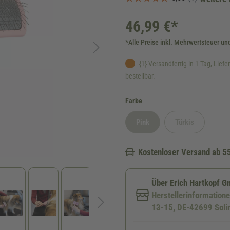
46,99 €*
*Alle Preise inkl. Mehrwertsteuer un
{1} Versandfertig in 1 Tag, Liefer
bestellbar.
auswählen
Farbe
Pink
Türkis
(Diese Option ist zurzeit nicht ver
(Diese Option ist 
Kostenloser Versand ab 5
Über Erich Hartkopf 
Herstellerinformation
13-15, DE-42699 Soli