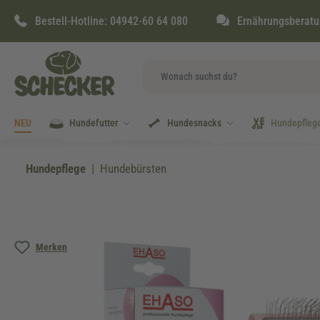
springen
Zur Hauptnavigation springen
Bestell-Hotline:
04942-60 64 080
Ernährungsberatu
NEU
Hundefutter
Hundesnacks
Hundepfleg
Hundepflege
Hundebürsten
Bildergalerie überspringen
Merken