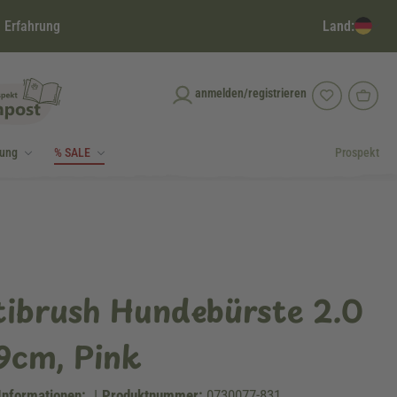
Land:
 Erfahrung
anmelden/registrieren
dung
% SALE
Prospekt
ibrush Hundebürste 2.0
9cm, Pink
Informationen:
|
Produktnummer:
0730077-831