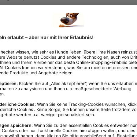
42699 Solingen, info@ehaso.de
65 - 75 Millimeter
Eckig
Pink
10 - 20 cm
Metall