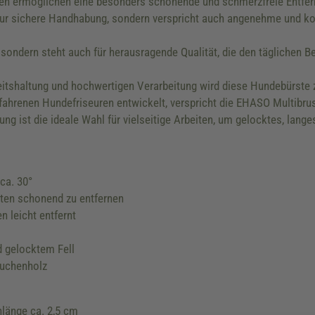
ten ermöglichen eine besonders schonende und schmerzfreie Entfern
 nur sichere Handhabung, sondern verspricht auch angenehme und k
 sondern steht auch für herausragende Qualität, die den täglichen B
tshaltung und hochwertigen Verarbeitung wird diese Hundebürste zu
ahrenen Hundefriseuren entwickelt, verspricht die EHASO Multibrush
g ist die ideale Wahl für vielseitige Arbeiten, um gelocktes, langes 
ca. 30°
oten schonend zu entfernen
 leicht entfernt
d gelocktem Fell
Buchenholz
nlänge ca. 2,5 cm