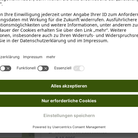
für alle Felltypen
Hundebürsten
nden