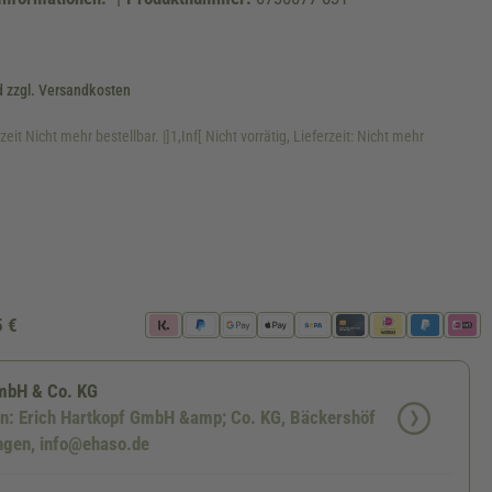
d zzgl. Versandkosten
zeit Nicht mehr bestellbar. |]1,Inf[ Nicht vorrätig, Lieferzeit: Nicht mehr
fügbar.)
zurzeit nicht verfügbar.)
5 €
GmbH & Co. KG
en: Erich Hartkopf GmbH &amp; Co. KG, Bäckershöf
ngen, info@ehaso.de