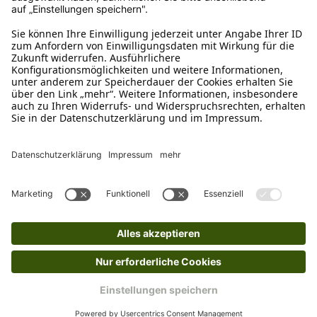
WhatsApp Support
+49 1520 8997191
Tritt unserem Newsletter bei
Kundenzentrum
Mehr von uns
Barrierefreiheitserklärung
Impressum
AGB
Datenschutz
Widerruf
Cookies
Retouren
© 2025 Schecker GmbH | Webdesign und -entwicklung: Web Labels
Webdesign GmbH