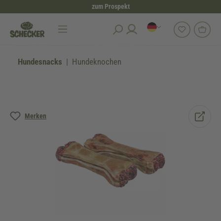
zum Prospekt
alt springen
Hundesnacks
Hundeknochen
Bildergalerie überspringen
Merken