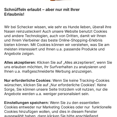
dir in deinem Kundenkonto anfordern. Hast du als
Gast bestellt, schreibe uns eine Email an
verkauf@schecker.de oder rufe zu unseren
Servicezeiten an, dann lassen wir dir ein
Rücksendeetikett zukommen.
Kundenservice
Mo – Fr 9 – 17 Uhr, Sa 9 – 13 Uhr
Ruf uns an
04942-60 64 080
Schreibe uns
verkauf@schecker.de