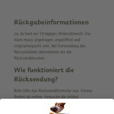
Rückgabeinformationen
Ja, du hast ein 14-tägiges Widerrufsrecht. Die
Ware muss ungetragen, ungeöffnet und
originalverpackt sein. Bei Verwendung des
Retourelabels übernehmen wir die
Rücksendekosten.
Wie funktioniert die
Rücksendung?
Bitte fülle das Rücksendeformular aus. Dieses
findest du online. Verpacke die Artikel
anschließend sicher und klebe das
Rücksendeetikett auf das Paket. Dieses kannst du