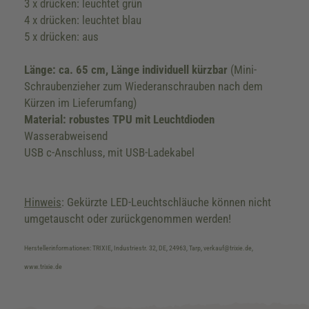
3 x drücken: leuchtet grün
4 x drücken: leuchtet blau
5 x drücken: aus
Länge: ca. 65 cm, Länge individuell kürzbar
(Mini-
Schraubenzieher zum Wiederanschrauben nach dem
Kürzen im Lieferumfang)
Material: robustes TPU mit Leuchtdioden
Wasserabweisend
USB c-Anschluss, mit USB-Ladekabel
Hinweis
: Gekürzte LED-Leuchtschläuche können nicht
umgetauscht oder zurückgenommen werden!
Herstellerinformationen: TRIXIE, Industriestr. 32, DE, 24963, Tarp, verkauf@trixie.de,
www.trixie.de