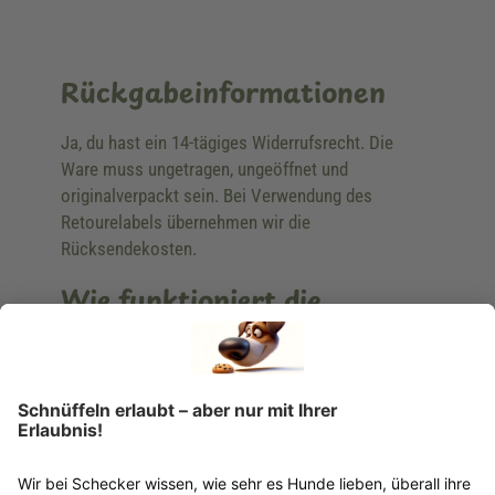
Rückgabeinformationen
Ja, du hast ein 14-tägiges Widerrufsrecht. Die
Ware muss ungetragen, ungeöffnet und
originalverpackt sein. Bei Verwendung des
Retourelabels übernehmen wir die
Rücksendekosten.
Wie funktioniert die
Rücksendung?
Bitte fülle das Rücksendeformular aus. Dieses
findest du online. Verpacke die Artikel
anschließend sicher und klebe das
Rücksendeetikett auf das Paket. Dieses kannst du