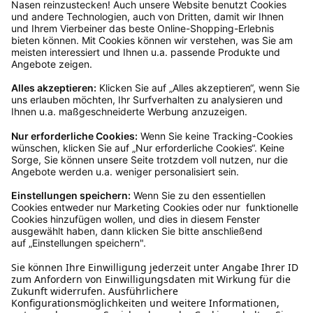
dir in deinem Kundenkonto anfordern. Hast du als
Gast bestellt, schreibe uns eine Email an
verkauf@schecker.de oder rufe zu unseren
Servicezeiten an, dann lassen wir dir ein
Rücksendeetikett zukommen.
Kundenservice
Mo – Fr 9 – 17 Uhr, Sa 9 – 13 Uhr
Ruf uns an
04942-60 64 080
Schreibe uns
verkauf@schecker.de