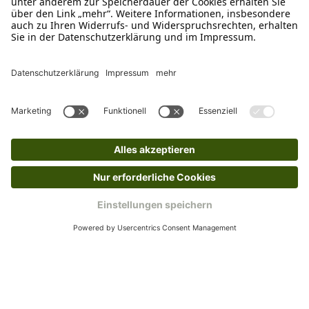
WhatsApp Support
+49 1520 8997191
Tritt unserem Newsletter bei
Kundenzentrum
Mehr von uns
Barrierefreiheitserklärung
Impressum
AGB
Datenschutz
Widerruf
Cookies
Retouren
© 2025 Schecker GmbH | Webdesign und -entwicklung: Web Labels
Webdesign GmbH