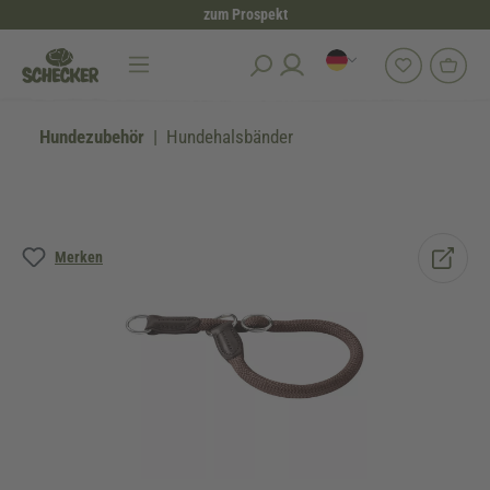
zum Prospekt
alt springen
Hundezubehör
Hundehalsbänder
Bildergalerie überspringen
Merken