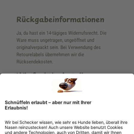
Rückgabeinformationen
Ja, du hast ein 14-tägiges Widerrufsrecht. Die
Ware muss ungetragen, ungeöffnet und
originalverpackt sein. Bei Verwendung des
Retourelabels übernehmen wir die
Rücksendekosten.
Wie funktioniert die
Rücksendung?
Bitte fülle das Rücksendeformular aus. Dieses
findest du online. Verpacke die Artikel
anschließend sicher und klebe das
Rücksendeetikett auf das Paket. Dieses kannst du
dir in deinem Kundenkonto anfordern. Hast du als