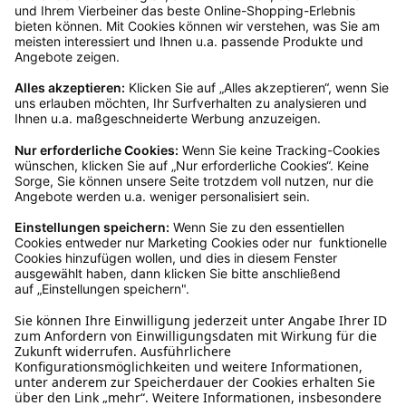
Gast bestellt, schreibe uns eine Email an
verkauf@schecker.de oder rufe zu unseren
Servicezeiten an, dann lassen wir dir ein
Rücksendeetikett zukommen.
Kundenservice
Mo – Fr 9 – 17 Uhr, Sa 9 – 13 Uhr
Ruf uns an
04942-60 64 080
Schreibe uns
verkauf@schecker.de