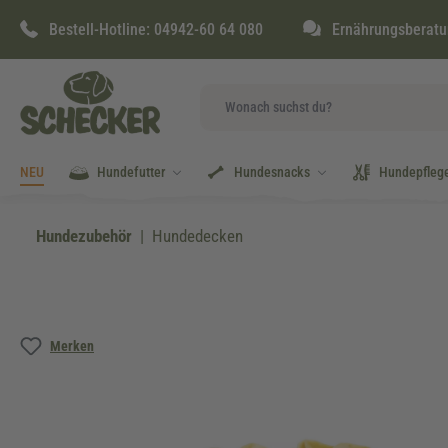
springen
Zur Hauptnavigation springen
Bestell-Hotline:
04942-60 64 080
Ernährungsberatu
NEU
Hundefutter
Hundesnacks
Hundepfleg
Hundezubehör
Hundedecken
Bildergalerie überspringen
Merken