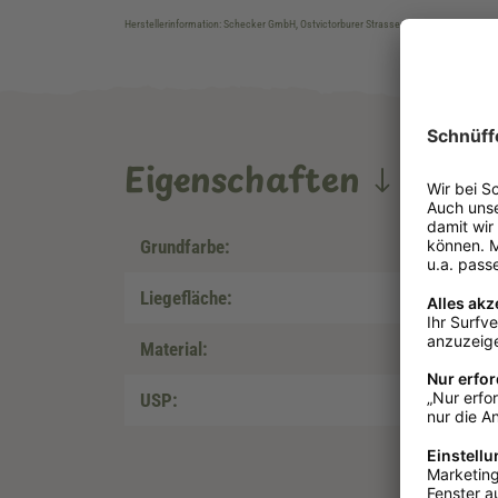
Herstellerinformation: Schecker GmbH, Ostvictorburer Strasse 109, DE-26624, Süd
Eigenschaften
Grundfarbe:
Liegefläche:
Material:
USP: