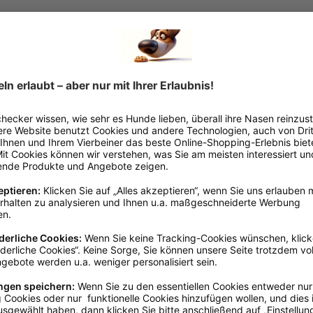
brookmerland, info@schecker.de
Gelb
Breite 140 - 160 cm
Mikrofaser
Mit Bestickung