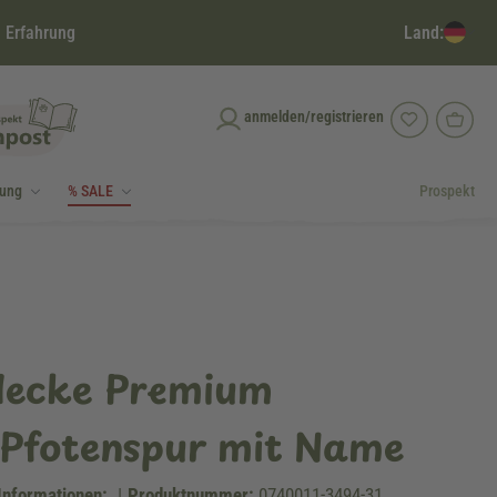
Land:
 Erfahrung
anmelden/registrieren
dung
% SALE
Prospekt
decke Premium
 Pfotenspur mit Name
Informationen:
|
Produktnummer:
0740011-3494-31