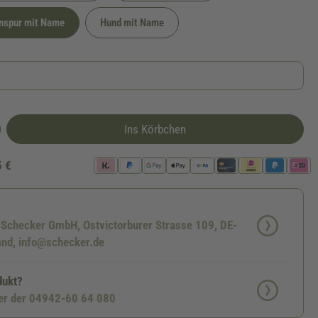
nspur mit Name
Hund mit Name
Ins Körbchen
5 €
: Schecker GmbH, Ostvictorburer Strasse 109, DE-
nd, info@schecker.de
dukt?
ter der 04942-60 64 080