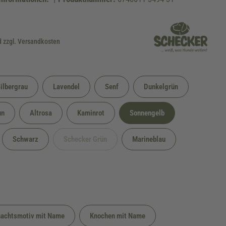
d zzgl. Versandkosten
ilbergrau
Lavendel
Senf
Dunkelgrün
un
Altrosa
Kaminrot
Sonnengelb
Schwarz
Schecker Grün
Marineblau
(Diese Option ist zurzeit nicht verfügbar.)
rfügbar.)
achtsmotiv mit Name
Knochen mit Name