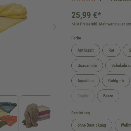
25,99 €*
*Alle Preise inkl. Mehrwertsteuer un
auswählen
Farbe
Anthrazit
Rot
S
Guacamole
Schokobra
Aquablau
Goldgelb
Saphir
Beere
(Diese Option ist zurzeit nicht ve
auswählen
Bestickung
ohne Bestickung
Weihn