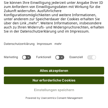
Schreibe uns
verkauf@schecker.de
WhatsApp Support
+49 1520 8997191
Tritt unserem Newsletter bei
Kundenzentrum
Mehr von uns
Barrierefreiheitserklärung
Impressum
AGB
Datenschutz
Widerruf
Cookies
Retouren