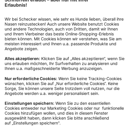
findest du online. Verpacke die Artikel
anschließend sicher und klebe das
Rücksendeetikett auf das Paket. Dieses kannst du
dir in deinem Kundenkonto anfordern. Hast du als
Gast bestellt, schreibe uns eine Email an
verkauf@schecker.de oder rufe zu unseren
Servicezeiten an, dann lassen wir dir ein
Rücksendeetikett zukommen.
Kundenservice
Mo – Fr 9 – 17 Uhr, Sa 9 – 13 Uhr
Ruf uns an
04942-60 64 080