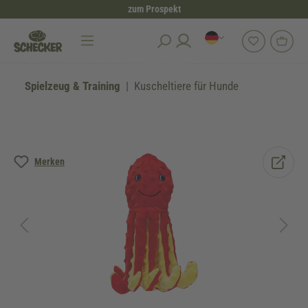
zum Prospekt
alt springen
Spielzeug & Training
Kuscheltiere für Hunde
Bildergalerie überspringen
Merken