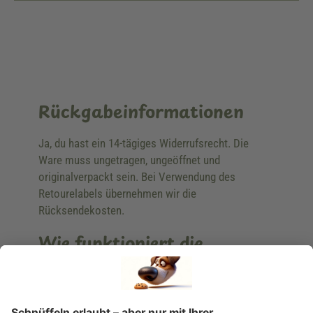
Rückgabeinformationen
Ja, du hast ein 14-tägiges Widerrufsrecht. Die
Ware muss ungetragen, ungeöffnet und
originalverpackt sein. Bei Verwendung des
Retourelabels übernehmen wir die
Rücksendekosten.
Wie funktioniert die
Rücksendung?
Bitte fülle das Rücksendeformular aus. Dieses