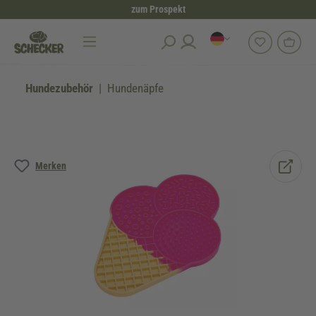
zum Prospekt
alt springen
Hundezubehör
Hundenäpfe
Bildergalerie überspringen
Merken