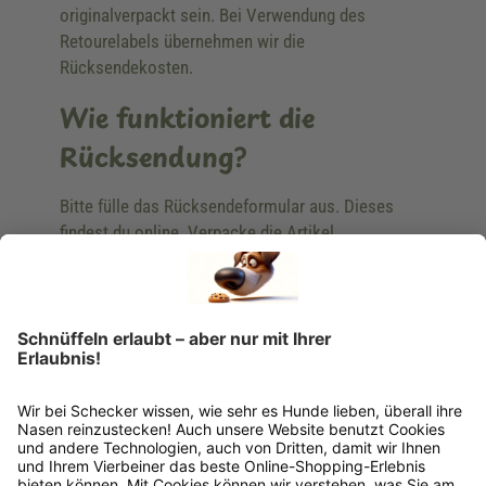
originalverpackt sein. Bei Verwendung des
Retourelabels übernehmen wir die
Rücksendekosten.
Wie funktioniert die
Rücksendung?
Bitte fülle das Rücksendeformular aus. Dieses
findest du online. Verpacke die Artikel
anschließend sicher und klebe das
Rücksendeetikett auf das Paket. Dieses kannst du
dir in deinem Kundenkonto anfordern. Hast du als
Gast bestellt, schreibe uns eine Email an
verkauf@schecker.de oder rufe zu unseren
Servicezeiten an, dann lassen wir dir ein
Rücksendeetikett zukommen.