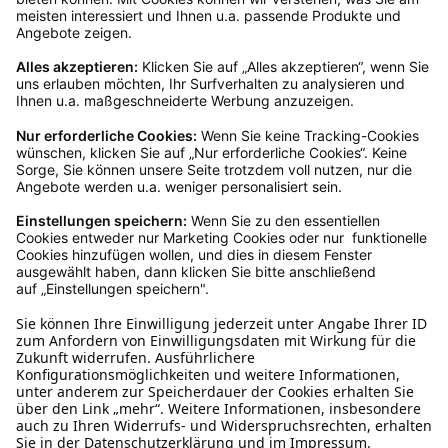
Kundenservice
Mo – Fr 9 – 17 Uhr, Sa 9 – 13 Uhr
Ruf uns an
04942-60 64 080
Schreibe uns
verkauf@schecker.de
WhatsApp Support
+49 1520 8997191
Tritt unserem Newsletter bei