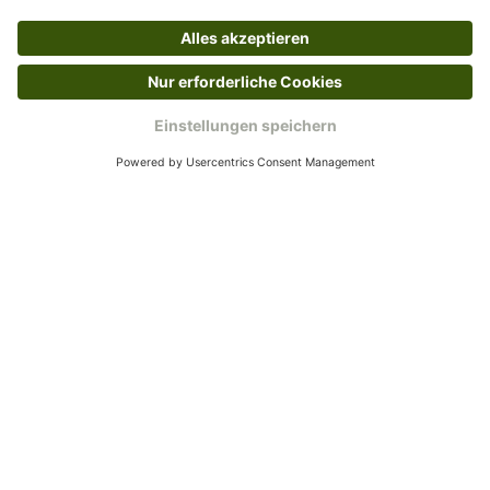
Kundenservice
Mo – Fr 9 – 17 Uhr, Sa 9 – 13 Uhr
Ruf uns an
04942-60 64 080
Schreibe uns
verkauf@schecker.de
WhatsApp Support
+49 1520 8997191
Tritt unserem Newsletter bei