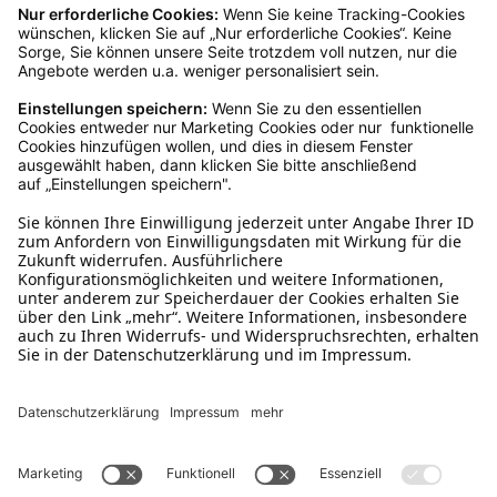
originalverpackt sein. Bei Verwendung des
Retourelabels übernehmen wir die
Rücksendekosten.
Wie funktioniert die
Rücksendung?
Bitte fülle das Rücksendeformular aus. Dieses
findest du online. Verpacke die Artikel
anschließend sicher und klebe das
Rücksendeetikett auf das Paket. Dieses kannst du
dir in deinem Kundenkonto anfordern. Hast du als
Gast bestellt, schreibe uns eine Email an
verkauf@schecker.de oder rufe zu unseren
Servicezeiten an, dann lassen wir dir ein
Rücksendeetikett zukommen.