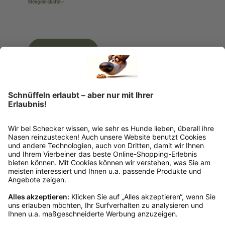
Mengenrabatte
Ins Körbchen
Rückgabeinformationen
Ja, du hast ein 14-tägiges Widerrufsrecht. Die
Ware muss ungetragen, ungeöffnet und