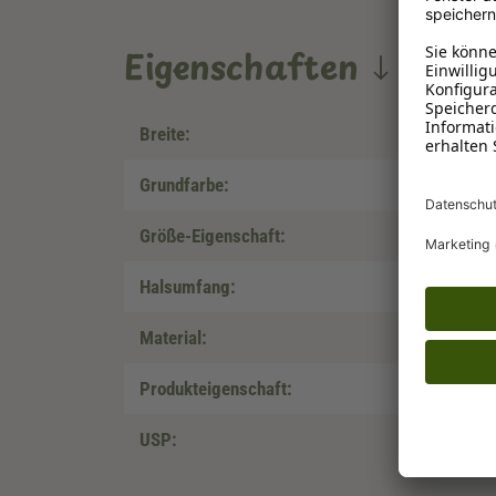
Eigenschaften
Breite:
Grundfarbe:
Größe-Eigenschaft:
Halsumfang:
Material:
Produkteigenschaft:
USP: