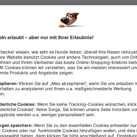
ngsgemäßen Gebrauch verwenden. Nicht zum stationären Anleinen verwenden
ookmerland, info@schecker.de