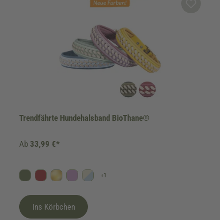
Trendfährte Hundehalsband BioThane®
Ab
33,99 €*
+
1
Oliv
Bordeaux
Gold
Flieder
Himmelblau/Beige
Ins Körbchen