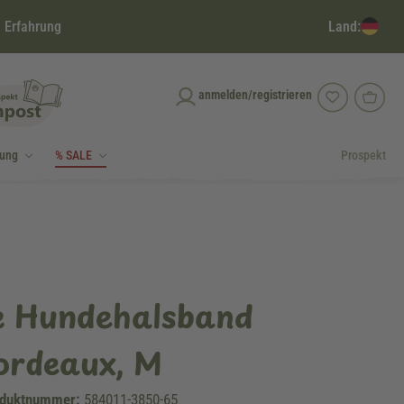
Land:
 Erfahrung
anmelden/registrieren
dung
% SALE
Prospekt
e Hundehalsband
ordeaux, M
duktnummer:
584011-3850-65