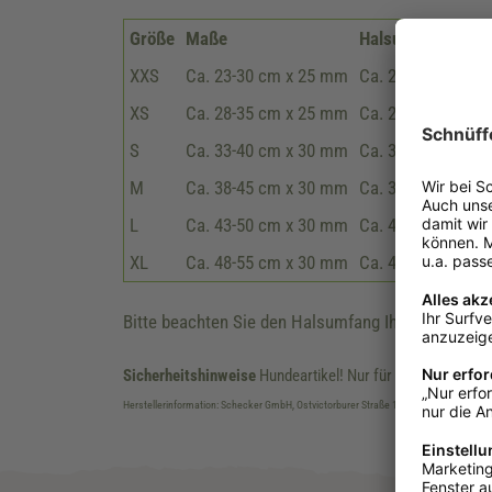
Größe
Maße
Halsumfang
XXS
Ca. 23-30 cm x 25 mm
Ca. 21-29 cm
XS
Ca. 28-35 cm x 25 mm
Ca. 26-33 cm
S
Ca. 33-40 cm x 30 mm
Ca. 31-39 cm
M
Ca. 38-45 cm x 30 mm
Ca. 36-44 cm
L
Ca. 43-50 cm x 30 mm
Ca. 41-49 cm
XL
Ca. 48-55 cm x 30 mm
Ca. 46-56 cm
Bitte beachten Sie den Halsumfang Ihres Hundes!
Sicherheitshinweise
Hundeartikel! Nur für den bestimmu
Herstellerinformation: Schecker GmbH, Ostvictorburer Straße 102, DE-26624 Südbr