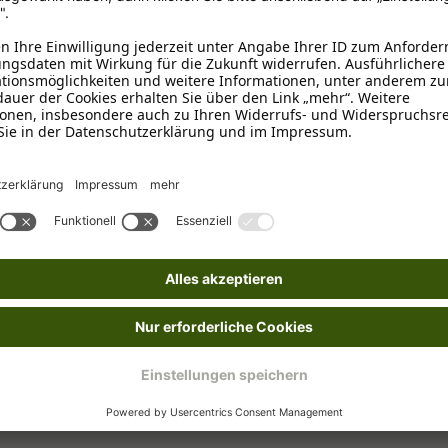
25 - 30 Millimeter
, 30 - 35 Mi
Bordeaux
M
35 - 40 cm
, 40 - 45 cm
Biothane
Verstellbar
Handgefertigt
, aus der Region