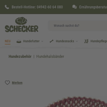
springen
Zur Hauptnavigation springen
Bestell-Hotline:
04942-60 64 080
Ernährungsberatu
NEU
Hundefutter
Hundesnacks
Hundepfleg
Hundezubehör
Hundehalsbänder
Bildergalerie überspringen
Merken