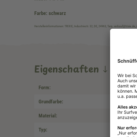
Farbe: schwarz
Herstellerinformationen: TRIXIE, Industriestr. 32, DE, 24963, Tarp, verkauf@trixie.de,
Eigenschaften
Form:
Grundfarbe:
Material:
Typ: