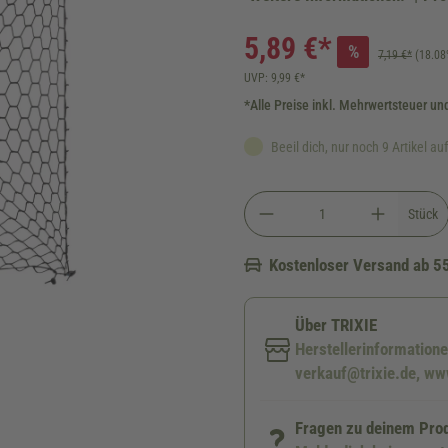
5,89 €*
%
7,19 €*
(18.08
UVP: 9,99 €*
*Alle Preise inkl. Mehrwertsteuer un
Beeil dich, nur noch 9 Artikel au
Stück
Kostenloser Versand ab 5
Über TRIXIE
Herstellerinformatione
verkauf@trixie.de, www
Fragen zu deinem Pro