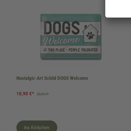
Produktgalerie überspringen
Nostalgic-Art Schild DOGS Welcome
10,90 €*
23,99 €*
Ins Körbchen