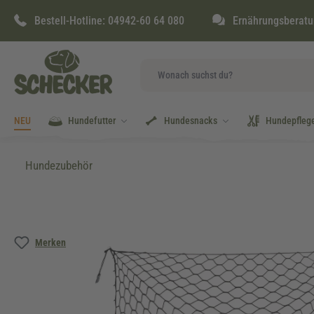
springen
Zur Hauptnavigation springen
Bestell-Hotline:
04942-60 64 080
Ernährungsberatu
NEU
Hundefutter
Hundesnacks
Hundepfleg
Hundezubehör
Bildergalerie überspringen
Merken