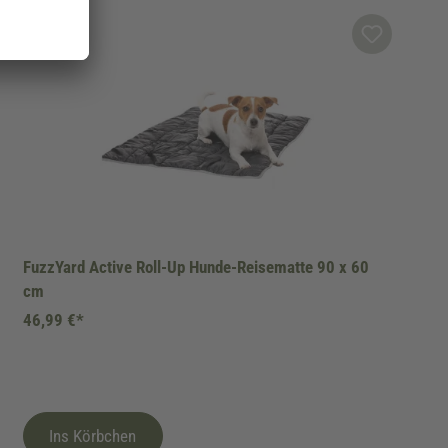
FuzzYard Active Roll-Up Hunde-Reisematte 90 x 60
cm
46,99 €*
Ins Körbchen