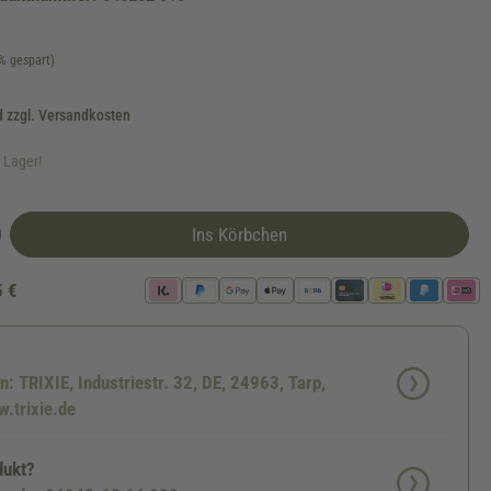
% gespart)
d zzgl. Versandkosten
f Lager!
Ins Körbchen
5 €
n: TRIXIE, Industriestr. 32, DE, 24963, Tarp,
.trixie.de
dukt?