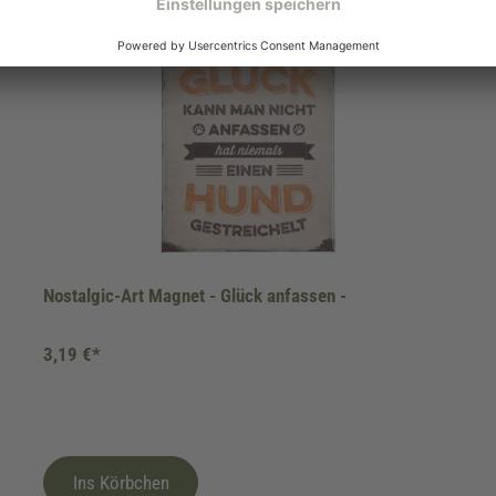
Nostalgic-Art Magnet - Glück anfassen -
3,19 €*
Ins Körbchen