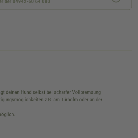
ter der 04942-60 64 080
ngt deinen Hund selbst bei scharfer Vollbremsung
stigungsmöglichkeiten z.B. am Türholm oder an der
möglich.