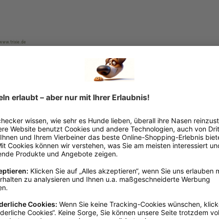
 www.trixie.de
Eckig
Schwarz
Nylon
Hundegitter