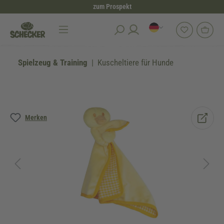
zum Prospekt
alt springen
Spielzeug & Training
Kuscheltiere für Hunde
Bildergalerie überspringen
Merken