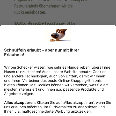
Retourelabels übernehmen wir die
Rücksendekosten.
Wie funktioniert die
Rücksendung?
Bitte fülle das Rücksendeformular aus. Dieses
findest du online. Verpacke die Artikel
anschließend sicher und klebe das
Rücksendeetikett auf das Paket. Dieses kannst du
dir in deinem Kundenkonto anfordern. Hast du als
Gast bestellt, schreibe uns eine Email an
verkauf@schecker.de oder rufe zu unseren
Servicezeiten an, dann lassen wir dir ein
Rücksendeetikett zukommen.