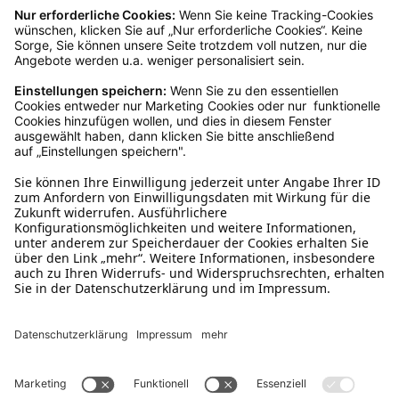
Kundenservice
Mo – Fr 9 – 17 Uhr, Sa 9 – 13 Uhr
Ruf uns an
04942-60 64 080
Schreibe uns
verkauf@schecker.de
WhatsApp Support
+49 1520 8997191
Tritt unserem Newsletter bei