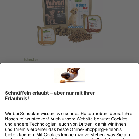
Schecker
Schecker Testpaket für Welpen -
Trockenfutter und Nassfutter
8,70 €*
Nicht mehr verfügbar
Details