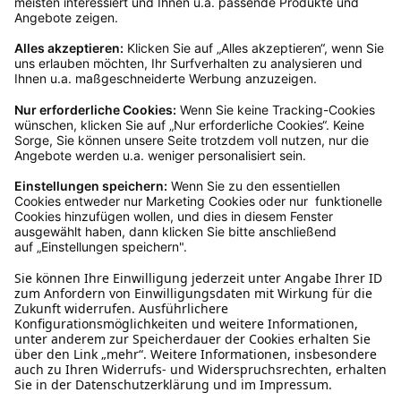
Kundenservice
Mo – Fr 9 – 17 Uhr, Sa 9 – 13 Uhr
Ruf uns an
04942-60 64 080
Schreibe uns
verkauf@schecker.de
WhatsApp Support
+49 1520 8997191
Tritt unserem Newsletter bei