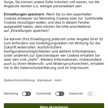
Ruf uns an
04942-60 64 080
Schreibe uns
verkauf@schecker.de
WhatsApp Support
+49 1520 8997191
Tritt unserem Newsletter bei
Kundenzentrum
Mehr von uns
Barrierefreiheitserklärung
Impressum
AGB
Datenschutz