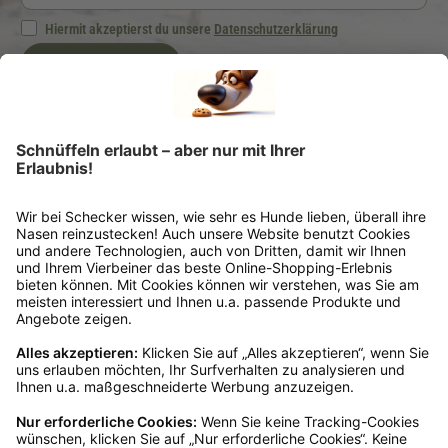
Hiermit akzeptierst du unsere
Datenschutzerklärung
Jetzt anmelden
Ich möchte regelmäßig von der Schecker GmbH über Hundefutter und -zubehör per
E-Mail informiert werden. Diese Einwilligung kann ich jederzeit unter "Abmelden"
am Ende jeder E-Mail widerrufen.
*Dein Gutscheincode ist einmalig einlösbar, ab 25 € Bestellwert, nicht kombinierbar
und nicht auszahlbar. Gültig 6 Monate ab Erhalt, nicht für frühere Bestellungen.
Klicks werten wir anonym aus – ohne Rückschluss auf Dich. Deine Daten bleiben
bei uns (Schecker GmbH) und werden nicht weitergegeben. Auf Anfrage erfährst
Du kostenlos, welche Daten wir gespeichert haben. Du kannst deren Berichtigung,
Sperrung oder Löschung verlangen. Nach einem Kauf senden wir Dir ggf. ähnliche
Angebote per Mail (§7 Abs. 3 UWG). Dem kannst Du jederzeit widersprechen, z. B.
an datenschutz@schecker.de. Mehr Infos in unserer Datenschutzerklärung.
Kundenservice
Mo – Fr 9 – 17 Uhr, Sa 9 – 13 Uhr