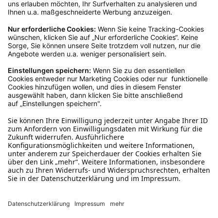
Rückgabeinformationen
Ja, du hast ein 14-tägiges Widerrufsrecht. Die
Ware muss ungetragen, ungeöffnet und
originalverpackt sein. Bei Verwendung des
Retourelabels übernehmen wir die
Rücksendekosten.
Wie funktioniert die
Rücksendung?
Bitte fülle das Rücksendeformular aus. Dieses
findest du online. Verpacke die Artikel
anschließend sicher und klebe das
Rücksendeetikett auf das Paket. Dieses kannst du
dir in deinem Kundenkonto anfordern. Hast du als
Gast bestellt, schreibe uns eine Email an