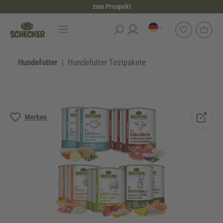
zum Prospekt
alt springen
Hundefutter
Hundefutter Testpakete
Bildergalerie überspringen
Merken