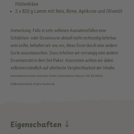
Hüttenkäse
2 x 820 g Lamm mit Reis, Birne, Aprikose und Olivenöl
Anmerkung: Falls in sehr seltenen Ausnahmefällen eine
Schälchen- oder Dosensorte aktuell nicht rechtzeitig lieferbar
sein sollte, behalten wir uns vor, diese Dose durch eine andere
Sorte auszutauschen. Dazu erhöhen wir vorrangig eine andere
Dosenanzahl in dem Set-Paket. Ansonsten achten wir dabei
selbstverständlich auf allerbeste Vergleichbarkeit der Inhalte.
Herstellerinformation: Schecker GmbH, Ostvictorburer Strasse 109, DE-26624,
Südbrookmerland, info@schecker.de
Eigenschaften