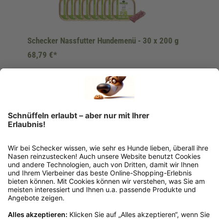
Schecker Nassfutter Hundemenü - 30 x 200 g
68,79 €*
Ins Körbchen