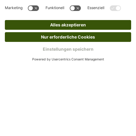
verkauf@schecker.de oder rufe zu unseren
Servicezeiten an, dann lassen wir dir ein
Rücksendeetikett zukommen.
Kundenservice
Mo – Fr 9 – 17 Uhr, Sa 9 – 13 Uhr
Ruf uns an
04942-60 64 080
Schreibe uns
verkauf@schecker.de