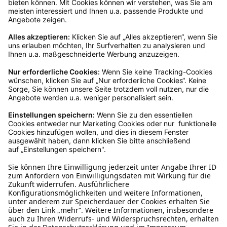
Servicezeiten an, dann lassen wir dir ein
Rücksendeetikett zukommen.
Kundenservice
Mo – Fr 9 – 17 Uhr, Sa 9 – 13 Uhr
Ruf uns an
04942-60 64 080
Schreibe uns
verkauf@schecker.de