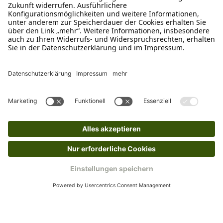
Schreibe uns
verkauf@schecker.de
WhatsApp Support
+49 1520 8997191
Tritt unserem Newsletter bei
Kundenzentrum
Mehr von uns
Barrierefreiheitserklärung
Impressum
AGB
Datenschutz
Widerruf
Cookies
Retouren
© 2025 Schecker GmbH | Webdesign und -entwicklung: Web Labels