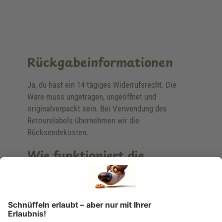
Rückgabeinformationen
Ja, du hast ein 14-tägiges Widerrufsrecht. Die
Ware muss ungetragen, ungeöffnet und
originalverpackt sein. Bei Verwendung des
Retourelabels übernehmen wir die
Rücksendekosten.
Wie funktioniert die
Rücksendung?
Bitte fülle das Rücksendeformular aus. Dieses
findest du online. Verpacke die Artikel
anschließend sicher und klebe das