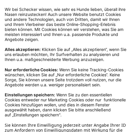
Rücksendeetikett auf das Paket. Dieses kannst du
dir in deinem Kundenkonto anfordern. Hast du als
Gast bestellt, schreibe uns eine Email an
verkauf@schecker.de oder rufe zu unseren
Servicezeiten an, dann lassen wir dir ein
Rücksendeetikett zukommen.
Kundenservice
Mo – Fr 9 – 17 Uhr, Sa 9 – 13 Uhr
Ruf uns an
04942-60 64 080