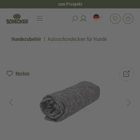
zum Prospekt
alt springen
Hundezubehör
Autoschondecken für Hunde
Bildergalerie überspringen
Merken