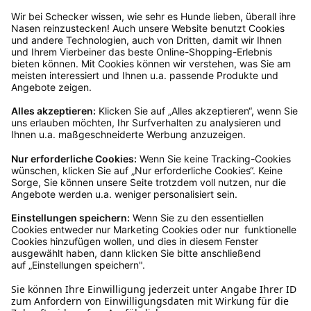
Rücksendeetikett zukommen.
Kundenservice
Mo – Fr 9 – 17 Uhr, Sa 9 – 13 Uhr
Ruf uns an
04942-60 64 080
Schreibe uns
verkauf@schecker.de
WhatsApp Support