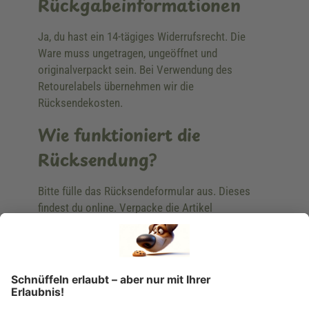
Rückgabeinformationen
Ja, du hast ein 14-tägiges Widerrufsrecht. Die
Ware muss ungetragen, ungeöffnet und
originalverpackt sein. Bei Verwendung des
Retourelabels übernehmen wir die
Rücksendekosten.
Wie funktioniert die
Rücksendung?
Bitte fülle das Rücksendeformular aus. Dieses
findest du online. Verpacke die Artikel
anschließend sicher und klebe das
Rücksendeetikett auf das Paket. Dieses kannst du
dir in deinem Kundenkonto anfordern. Hast du als
Gast bestellt, schreibe uns eine Email an
verkauf@schecker.de oder rufe zu unseren
Servicezeiten an, dann lassen wir dir ein