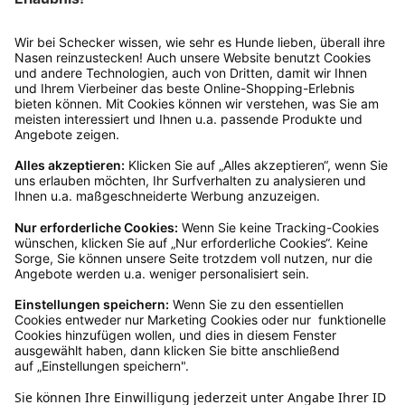
anschließend sicher und klebe das
Rücksendeetikett auf das Paket. Dieses kannst du
dir in deinem Kundenkonto anfordern. Hast du als
Gast bestellt, schreibe uns eine Email an
verkauf@schecker.de oder rufe zu unseren
Servicezeiten an, dann lassen wir dir ein
Rücksendeetikett zukommen.
Kundenservice
Mo – Fr 9 – 17 Uhr, Sa 9 – 13 Uhr
Ruf uns an
04942-60 64 080