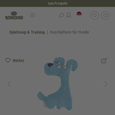
zum Prospekt
alt springen
Spielzeug & Training
Kuscheltiere für Hunde
Bildergalerie überspringen
Merken