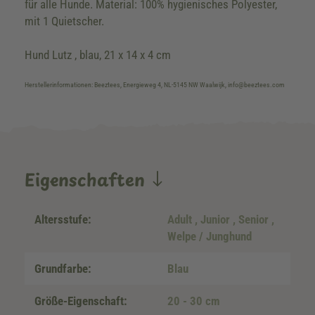
für alle Hunde. Material: 100% hygienisches Polyester,
mit 1 Quietscher.
Hund Lutz , blau, 21 x 14 x 4 cm
Herstellerinformationen: Beeztees, Energieweg 4, NL-5145 NW Waalwijk, info@beeztees.com
Eigenschaften
Altersstufe:
Adult
, Junior
, Senior
,
Welpe / Junghund
Grundfarbe:
Blau
Größe-Eigenschaft:
20 - 30 cm