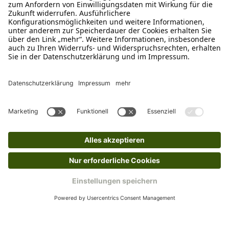
Schreibe uns
verkauf@schecker.de
WhatsApp Support
+49 1520 8997191
Tritt unserem Newsletter bei
Kundenzentrum
Mehr von uns
Barrierefreiheitserklärung
Impressum
AGB
Datenschutz
Widerruf
Cookies
Retouren