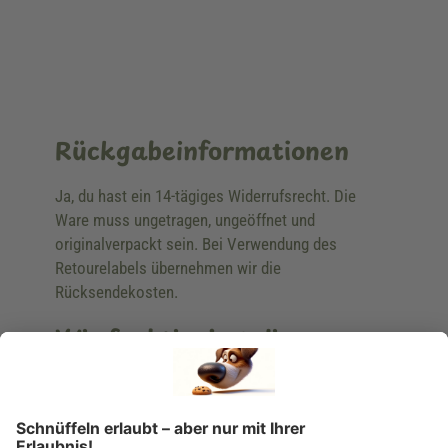
Rückgabeinformationen
Ja, du hast ein 14-tägiges Widerrufsrecht. Die
Ware muss ungetragen, ungeöffnet und
originalverpackt sein. Bei Verwendung des
Retourelabels übernehmen wir die
Rücksendekosten.
Wie funktioniert die
Rücksendung?
Bitte fülle das Rücksendeformular aus. Dieses
findest du online. Verpacke die Artikel