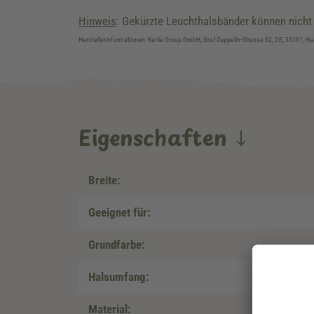
Hinweis
: Gekürzte Leuchthalsbänder können nic
Herstellerinformationen: Karlie Group GmbH, Graf-Zeppelin-Strasse 62, DE, 33181, Ha
Eigenschaften
Breite:
Geeignet für:
Grundfarbe:
Halsumfang:
Material: