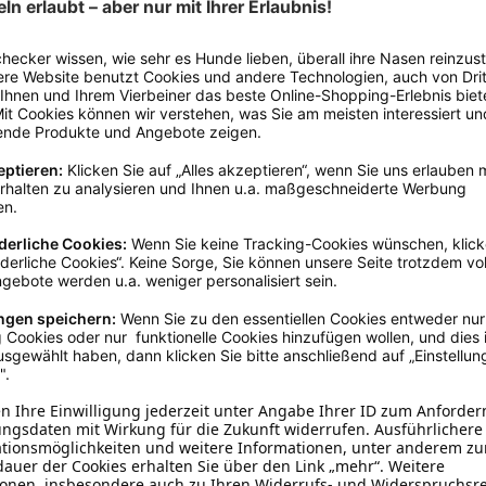
Gut sichtbar
, Leuchtend
nden