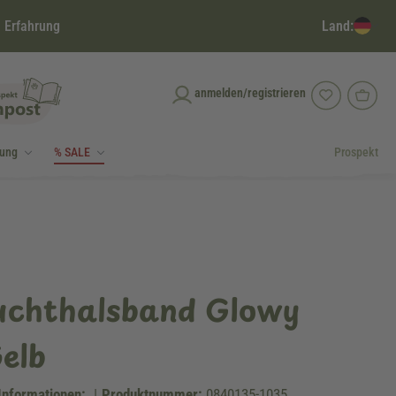
Land:
 Erfahrung
anmelden/registrieren
dung
% SALE
Prospekt
euchthalsband Glowy
elb
Informationen:
|
Produktnummer:
0840135-1035