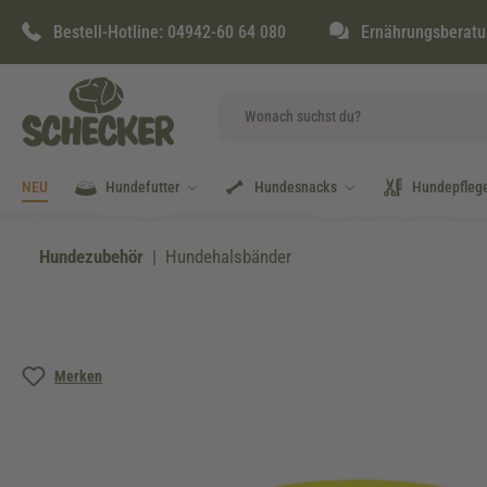
springen
Zur Hauptnavigation springen
Bestell-Hotline:
04942-60 64 080
Ernährungsberatu
NEU
Hundefutter
Hundesnacks
Hundepfleg
Hundezubehör
Hundehalsbänder
Bildergalerie überspringen
Merken