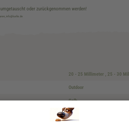
ht umgetauscht oder zurückgenommen werden!
aren, info@karlie.de
20 - 25 Millimeter
, 25 - 30 Mi
Outdoor
Gelb
60 - 65 cm
, 65 - 70 cm
Silikon