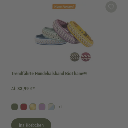
Trendfährte Hundehalsband BioThane®
Ab
33,99 €*
+
1
Oliv
Bordeaux
Gold
Flieder
Himmelblau/Beige
Ins Körbchen